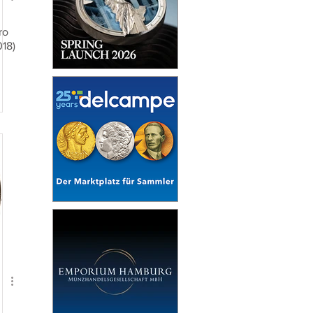
ro
018)