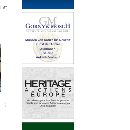
ln!“
-