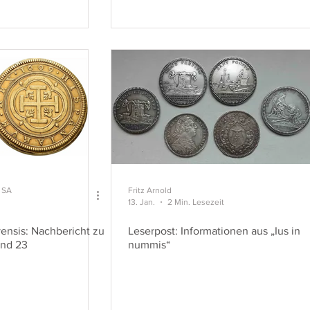
 SA
Fritz Arnold
13. Jan.
2 Min. Lesezeit
nsis: Nachbericht zu
Leserpost: Informationen aus „Ius in
und 23
nummis“