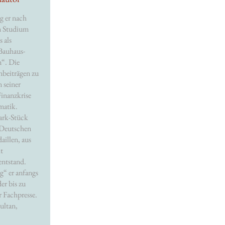
g er nach
m Studium
 als
 Bauhaus-
“. Die
nbeiträgen zu
 seiner
Finanzkrise
matik.
ark-Stück
 Deutschen
aillen, aus
t
entstand.
g“ er anfangs
er bis zu
r Fachpresse.
ultan,