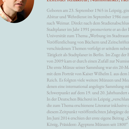
Geboren am 23. September 1965 in Leipzig, gin
Abitur und Wehrdienst im September 1986 zu
nach Weimar. Direkt nach dem Studienabschluss
Stadtplaner im Jahr 1991 promovierte er an der
Universität zum Thema „Werbung im Stadtraum
Veröffentlichung von Büchern und Zeitschrifte
verschiedenen Themen verfolgt er seitdem neben
Tätigkeit als Stadtplaner in Berlin. Im Zuge der 
von 2009 kam er durch einen Zufall zur Numis
Die erste Münze seiner Sammlung war ein 20-M
mit dem Porträt von Kaiser Wilhelm I. aus dem
Reich. Es folgten viele weitere Münzen und Med
denen eine international angelegte Sammlung mi
Schwerpunkt auf dem 19. und 20. Jahrhundert 
In der Deutschen Bücherei in Leipzig „verschlan
die zum Thema erschienene Literatur inklusive d
diesem Zeitpunkt veröffentlichten Jahrgänge de
Im Juni 2014 erschien der erste eigene Beitrag „S
König, Präsident: Ägyptens Münzen seit 1800“