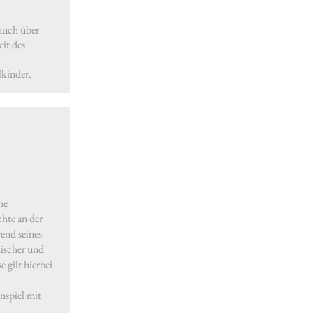
auch über
it des
lkinder.
he
hte an der
rend seines
hischer und
 gilt hierbei
nspiel mit