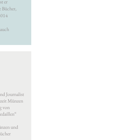
st er
e Bücher,
2014
 auch
nd Journalist
erzeit Münzen
g von
daillen“
Münzen und
Bücher