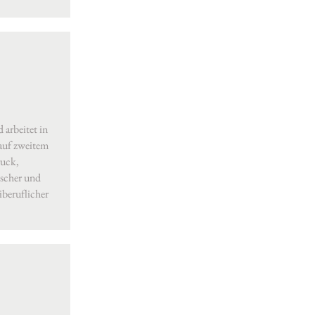
arbeitet in
 auf zweitem
ruck,
ischer und
iberuflicher