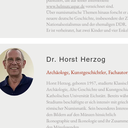
publiziert, die auf seiner Internetseite
www.helmutcaspar.de
verzeichnet sind.
Über numismatische Themen hinaus forscht er 
neuere deutsche Geschichte, insbesondere der Ze
Nationalsozialismus und der ehemaligen DDR.
Er ist verheiratet, hat zwei Kinder und vier Enke
Dr. Horst Herzog
Archäologe, Kunstgeschichtler, Fachautor
Horst Herzog, geboren 1957, studierte Klassisc
Archäologie, Alte Geschichte und Kunstgeschic
Katholischen Universität Eichstätt. Bereits wäh
Studiums beschäftigte er sich intensiv mit griec
römischer Numismatik. Sein besonderes Interesse
den Bildern auf den Münzen hinsichtlich
Ikonographie und Ikonologie und ihr Zusamme
den Münzlegenden.