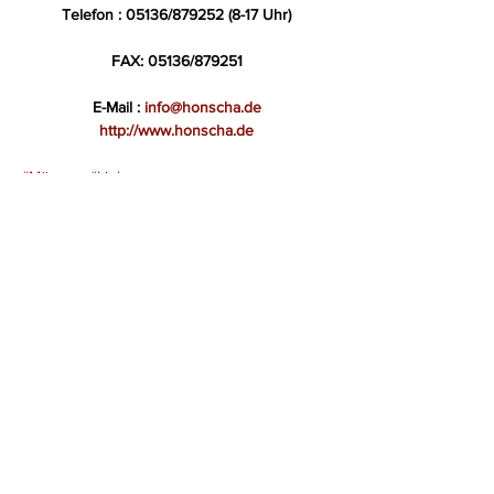
Telefon : 05136/879252 (8-17 Uhr)
FAX: 05136/879251
E-Mail : 
info@honscha.de
http://www.honscha.de
#Münzen
#Links
Handel/Auktionen
Links
Kommentare
Kommentar verfassen...