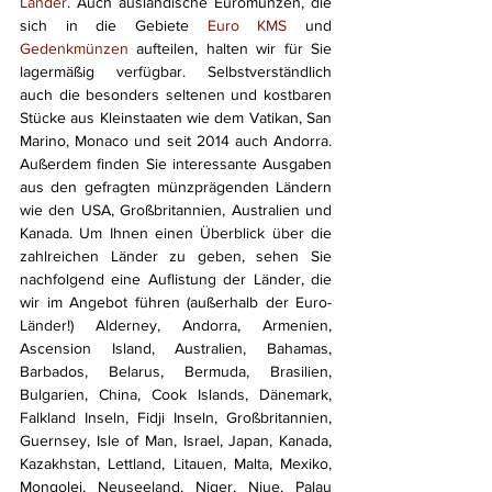
Länder
. Auch ausländische Euromünzen, die 
sich in die Gebiete 
Euro KMS
 und 
Gedenkmünzen
 aufteilen, halten wir für Sie 
lagermäßig verfügbar. Selbstverständlich 
auch die besonders seltenen und kostbaren 
Stücke aus Kleinstaaten wie dem Vatikan, San 
Marino, Monaco und seit 2014 auch Andorra. 
Außerdem finden Sie interessante Ausgaben 
aus den gefragten münzprägenden Ländern 
wie den USA, Großbritannien, Australien und 
Kanada. Um Ihnen einen Überblick über die 
zahlreichen Länder zu geben, sehen Sie 
nachfolgend eine Auflistung der Länder, die 
wir im Angebot führen (außerhalb der Euro-
Länder!) Alderney, Andorra, Armenien, 
Ascension Island, Australien, Bahamas, 
Barbados, Belarus, Bermuda, Brasilien, 
Bulgarien, China, Cook Islands, Dänemark, 
Falkland Inseln, Fidji Inseln, Großbritannien, 
Guernsey, Isle of Man, Israel, Japan, Kanada, 
Kazakhstan, Lettland, Litauen, Malta, Mexiko, 
Mongolei, Neuseeland, Niger, Niue, Palau 