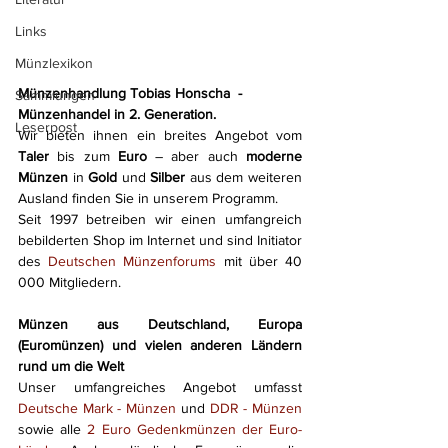
Links
Münzlexikon
Münzenhandlung Tobias Honscha  - 
Sammlungen
Münzenhandel in 2. Generation.
Leserpost
Wir bieten ihnen ein breites Angebot vom 
Taler
 bis zum 
Euro
 – aber auch 
moderne 
Münzen 
in 
Gold
 und 
Silber
 aus dem weiteren 
Ausland finden Sie in unserem Programm. 
Seit 1997 betreiben wir einen umfangreich 
bebilderten Shop im Internet und sind Initiator 
des 
Deutschen Münzenforums
 mit über 40 
000 Mitgliedern.
Münzen aus Deutschland, Europa 
(Euromünzen) und vielen anderen Ländern 
rund um die Welt
Unser umfangreiches Angebot umfasst 
Deutsche Mark - Münzen
 und 
DDR - Münzen
sowie alle 
2 Euro Gedenkmünzen der Euro-