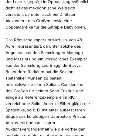
der Lokrer, geprägt in Opous. Ungewöhnlich 
dicht ist das makedonische Weltreich 
vertreten, darunter auch ein Di-Stater 
Alexanders des Großen sowie eine 
Doppeldareike für die Satrapie Babylonien.
Das Römische Imperium wird u.a. von 48 
Aurei repräsentiert, darunter solche des 
Augustus aus den Sammlungen Montagu 
und Mazzini und ein vorzügliches Exemplar 
aus der Sammlung Leo Biaggi de Blasys. 
Besondere Raritäten hat die Sektion 
spätantiker Münzen zu bieten, 
beispielsweise einen Solidus Constantins 
des Großen für seinen Sohn Crispus und 
einige als Referenzexemplare im RIC 
verzeichnete Solidi. Auch im Silber glänzt die 
Spätantike, so z. B. mit einer äußerst raren 
Siliqua des kurzlebigen Usurpators Priscus 
Attalus mit ebenso illustrer 
Auktionsvergangenheit wie die vorherigen 
und viele der hier nicht eigens erwähnten 