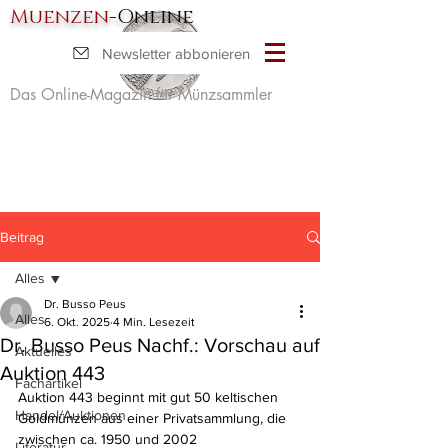
Muenzen
-Online
Newsletter abbonieren
Das Online-Magazin für Münzsammler
Beitrag
Alles
Dr. Busso Peus
Alles
6. Okt. 2025
4 Min. Lesezeit
Dr. Busso Peus Nachf.: Vorschau auf
Aktuelles
Auktion 443
Fachartikel
Auktion 443 beginnt mit gut 50 keltischen 
Handel/Auktionen
Goldmünzen aus einer Privatsammlung, die 
zwischen ca. 1950 und 2002 
Literatur