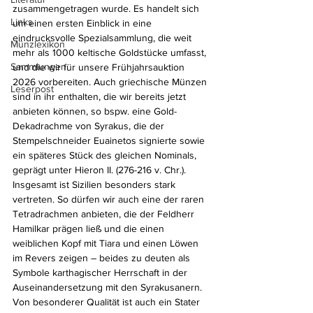
zusammengetragen wurde. Es handelt sich 
Links
um einen ersten Einblick in eine 
eindrucksvolle Spezialsammlung, die weit 
Münzlexikon
mehr als 1000 keltische Goldstücke umfasst, 
Sammlungen
und die wir für unsere Frühjahrsauktion 
2026 vorbereiten. Auch griechische Münzen 
Leserpost
sind in ihr enthalten, die wir bereits jetzt 
anbieten können, so bspw. eine Gold-
Dekadrachme von Syrakus, die der 
Stempelschneider Euainetos signierte sowie 
ein späteres Stück des gleichen Nominals, 
geprägt unter Hieron II. (276-216 v. Chr.). 
Insgesamt ist Sizilien besonders stark 
vertreten. So dürfen wir auch eine der raren 
Tetradrachmen anbieten, die der Feldherr 
Hamilkar prägen ließ und die einen 
weiblichen Kopf mit Tiara und einen Löwen 
im Revers zeigen – beides zu deuten als 
Symbole karthagischer Herrschaft in der 
Auseinandersetzung mit den Syrakusanern. 
Von besonderer Qualität ist auch ein Stater 