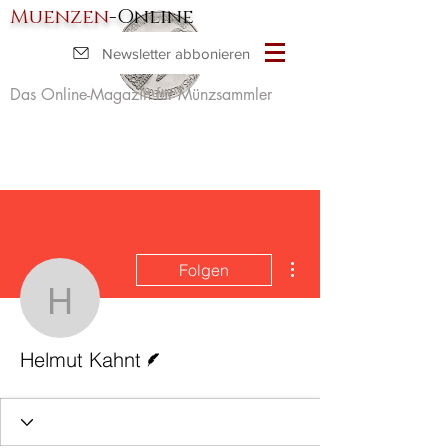
Muenzen
-Online
Newsletter abbonieren
Das Online-Magazin für Münzsammler
Weitere Optionen
Folgen
Helmut Kahnt
Autor
Helmut Kahnt