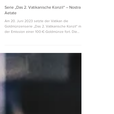
Michael Kurt Sonntag
27. Juli 2023
1 Min. Lesezeit
Serie „Das 2. Vatikanische Konzil“ – Nostra
Aetate
Am 20. Juni 2023 setzte der Vatikan die
Goldmünzenserie „Das 2. Vatikanische Konzil“ mit
der Emission einer 100-€-Goldmünze fort. Die...