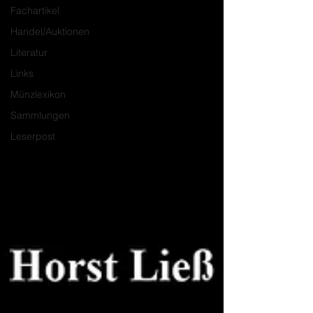
Fachartikel
Handel/Auktionen
Literatur
Links
Münzlexikon
Sammlungen
Leserpost