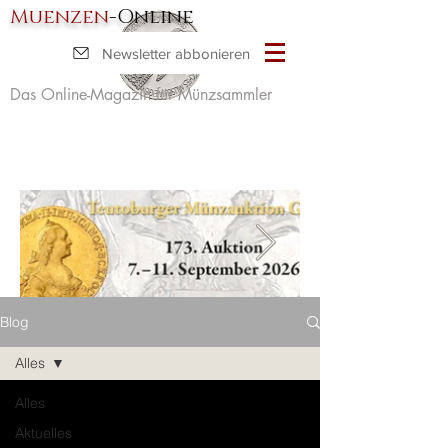
Muenzen
-Online
Newsletter abbonieren
Das Online-Magazin für Münzsammler
Blog
Alles
Alles
Aktuelles