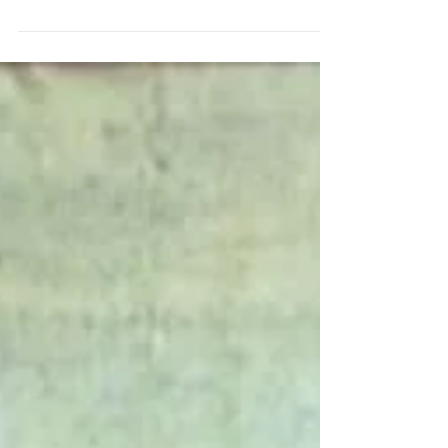
Die Brotmarken des Elberfelder
Unterstützungs-Vereins von 1846/47
In der ersten Hälfte des 19. Jahrhunderts wuchs
die Bevölkerung in Deutschland rapide. Die
Geburtenzahl betrug in Preußen zwischen 1816...