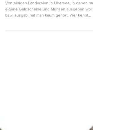
Michael H. Schöne
11. Juni 2024
3 Min. Lesezeit
Griqualand – Geldzeichen für ein indigenes
Volk
Von einigen Ländereien in Übersee, in denen man
eigene Geldscheine und Münzen ausgeben wollte
bzw. ausgab, hat man kaum gehört. Wer kennt...