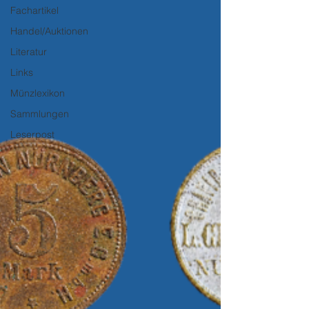
Fachartikel
Handel/Auktionen
Literatur
Links
Münzlexikon
Sammlungen
Leserpost