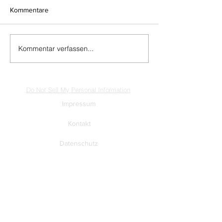
Kommentare
Kommentar verfassen...
Do Not Sell My Personal Information
Impressum
Kontakt
Datenschutz
Newsletter abmelden
www.muenzen-online.com
| Regenstauf
© 2025 Battenberg Bayerland Verlag GmbH