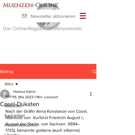
Muenzen
-Online
Newsletter abbonieren
Das Online-Magazin für Münzsammler
Beitrag
Alles
Helmut Kahnt
Alles
15. Mai 2023
1 Min. Lesezeit
Cosel-Dukaten
Aktuelles
Nach der Gräfin Anna Konstanze von Cosel, 
Fachartikel
Mätresse von  Kurfürst Friedrich August I., 
August der Starke, von Sachsen  (1694–
Handel/Auktionen
1733), benannte goldene (auch silberne) 
Literatur