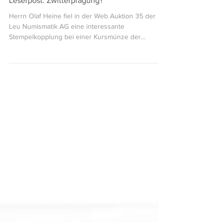
Dietmar Kreutzer
17. Juli 2025
3 Min. Lesezeit
Leserpost: Zwitterprägung?
Herrn Olaf Heine fiel in der Web Auktion 35 der
Leu Numismatik AG eine interessante
Stempelkopplung bei einer Kursmünze der
Weimarer...