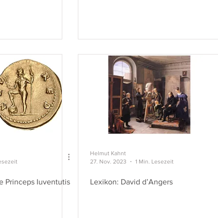
Helmut Kahnt
esezeit
27. Nov. 2023
1 Min. Lesezeit
e Princeps Iuventutis
Lexikon: David d’Angers