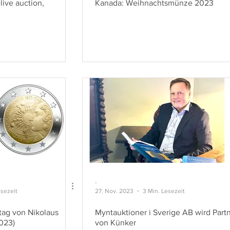
ive auction,
Kanada: Weihnachtsmünze 2023
-
esezeit
27. Nov. 2023
3 Min. Lesezeit
tag von Nikolaus
Myntauktioner i Sverige AB wird Part
023)
von Künker