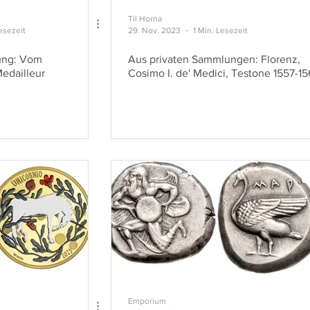
Til Horna
esezeit
29. Nov. 2023
1 Min. Lesezeit
rung: Vom
Aus privaten Sammlungen: Florenz,
edailleur
Cosimo I. de' Medici, Testone 1557-1
Emporium