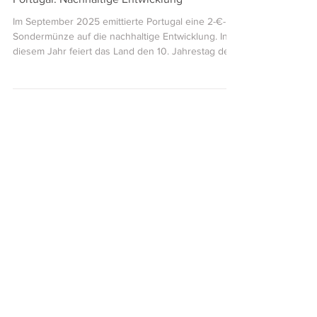
Portugal: Nachhaltige Entwicklung
Im September 2025 emittierte Portugal eine 2-€-
Sondermünze auf die nachhaltige Entwicklung. In
diesem Jahr feiert das Land den 10. Jahrestag der
Agenda 2030. Den 17 Zielen für eine nachhaltige
Entwicklung, die in dieser Agenda genannt wurden,
gedenkt die erwähnte Sondermünze. 2 €,
Parameter wie bei der Kursmünze, Auflage:
500.000 in NP, 7.500 in Stgl., 7.500 in PP,
Künstlerin: Carolina Ladeira; Münzstätte: INCM,
Lissabon. Sie zeigt auf ihrer nationalen Seite
Blätter, die eine