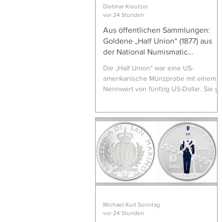
Dietmar Kreutzer
vor 24 Stunden
Aus öffentlichen Sammlungen:
Goldene „Half Union“ (1877) aus
der National Numismatic
Collection
Die „Half Union“ war eine US-
amerikanische Münzprobe mit einem
Nennwert von fünfzig US-Dollar. Sie gil
oft als eine der bedeutendsten und
bekanntesten Proben in der
Geschichte der US-Münzprägung. Der
Entwurf mit der „Lady Liberty“ auf der
Vorderseite ist eine leicht
abgewandelte Version der 20-Dollar-
Münze, die umganssprachlich als
„Liberty Head“ bezeichnet wird. Diese
wurde von 1849 bis 1907 geprägt. Der
Chefgraveur der Münzanstalt, William
Barber, hat das Musterexemplar im
Michael Kurt Sonntag
vor 24 Stunden