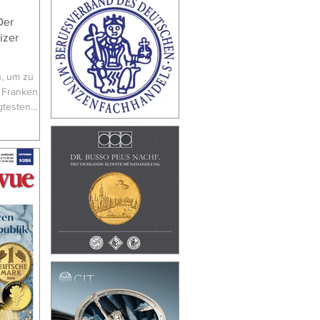
Der
izer
n, um zu
 Franken
gtesten
 In
er in den
r
eg dorthin
ls
Mitte des
 wurde,
st mit
derständen
 Problem:
 Ein Lan