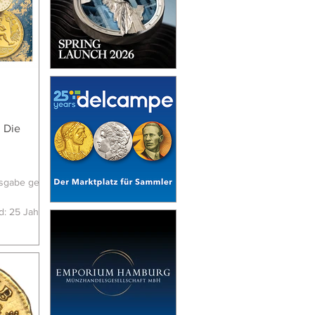
 Die
usgabe geht
d: 25 Jahre
d der
ldes kam
neue
sten Mal
en Ausgabe