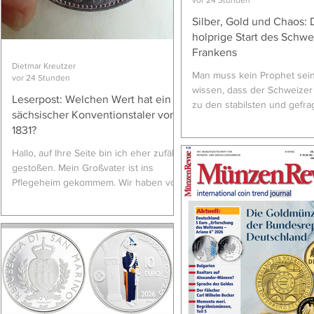
Silber, Gold und Chaos: 
holprige Start des Schwe
Frankens
Dietmar Kreutzer
Man muss kein Prophet sei
vor 24 Stunden
wissen, dass der Schweizer
Leserpost: Welchen Wert hat ein
zu den stabilsten und gefra
sächsischer Konventionstaler von
Währungen der Welt gehört.
t
1831?
Krisenzeiten flüchten Anleg
Franken, weil er als sichere
Hallo, auf Ihre Seite bin ich eher zufällig
Ankerplatz gilt. Doch der W
gestoßen. Mein Großvater ist ins
war lang und alles andere a
Pflegeheim gekommem. Wir haben vor
geradlinig. Als der Franken 
einigen Wochen seine Wohnung
19. Jahrhunderts eingeführt
ausgeräumt. In einer Schatulle mit alten
kämpfte die Schweiz zunäch
Erinnerungsstücken habe ich diese
Münzchaos, politischen Wi
Münze gefunden. Welchen Wert hat
und einem überraschenden
sie? Ines U. (Mutzschen) Liebe Frau U.,
dem steigenden Silberpreis.
ein verbindliches Preisangebot für die
Münze kann ein Händler abgeben, dem
Sie sie vorlegen. Ich kann Ihnen