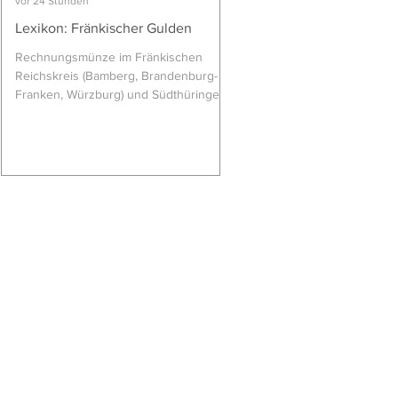
vor 24 Stunden
kapitolinischen Hügels in 
Lexikon: Fränkischer Gulden
eingeweiht worden sein soll
Umstritten ist dagegen die 
Rechnungsmünze im Fränkischen
des Beinamens Moneta. Vie
Reichskreis (Bamberg, Brandenburg-
Wissenschaftler gehen davo
Franken, Würzburg) und Südthüringen
dass sich dieser Beiname 
(Henneberg, Sachsen-Hildburghausen,
lateinischen „
Sachsen-Meiningen). Der Fränkische
Gulden entsprach im 24-Gulden-Fuß
11⁄4 Rheinischem Gulden, 1 Fränkischer
Gulden = 15 Schwere Batzen = 75
Schwere Kreuzer = 90 Leichte Kreuzer.
In Würzburg galt die Relation: 1
Fränkischer Gulden = 28 Schiling(er) =
84 Dreier = 168 Pfennig. Hieraus wird
deutlich, dass sich die Wertzahl „84“ im
Reichsapfel der