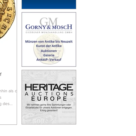
en, mit
 100 Euro.
ur die
eise. Die
o-Stückes
f
hin als die
s
g des
ngs nicht
 zumindest,
n von Lucius
mpel für
s