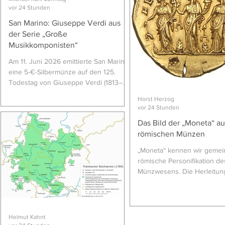
folgten viele weitere, in Seri
vor 24 Stunden
Nennwerten von 20, 50 und
Geändert haben sich nicht n
San Marino: Giuseppe Verdi aus
Motive, sondern auch die Pr
der Serie „Große
Erstausgabe eines 100-Eur
Musikkomponisten“
im Jahr 20
Am 11. Juni 2026 emittierte San Marino
eine 5-€-Silbermünze auf den 125.
Todestag von Giuseppe Verdi (1813–
1901). Die Münze ist Teil der Serie
Horst Herzog
„Große Musikkomponisten“. Eine der
vor 24 Stunden
bedeutendsten und weltberühmten
Das Bild der „Moneta“ au
Kompositionen Verdis ist die Oper
h
römischen Münzen
„Aida“, die auch die erwähnte 5-€-
Münze thematisiert. 5 €, Silber
„Moneta“ kennen wir gemein
925/1000, 18 g, 32 mm, Auflage: 2.500
römische Personifikation de
in PP, Künstlerinnen: Antonella
Münzwesens. Die Herleitun
Napolione (Av.), Daniela Longo (Rv.),
Begriﬀs „Moneta“ ist allerdi
Graveurin: Silvia Ciucci; Münzstätte:
m
ganz so einfach. Fest steht
I.P.Z.S., Rom. Rückseiti
dass im Jahr 344 v. Chr. ei
Furius Camillus gelobter Te
Helmut Kahnt
Iuno Moneta auf der Arx de