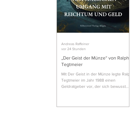
Andreas Raffeiner
vor 24 Stunden
„Der Geist der Münze“ von Ralph
Tegtmeier
Mit Der Geist in der Münze legte Ralp
Tegtmeier im Jahr 1988 einen
Geldratgeber vor, der sich bewusst
jenseits klassischer Finanzliteratur
bewegt. Statt Tabellen, Börsentipps
oder Sparstrategien steht hier die
Beziehung des Menschen zum Geld i
Mittelpunkt – verstanden als
kulturelles, psychologisches und
beinahe schon „lebendiges“