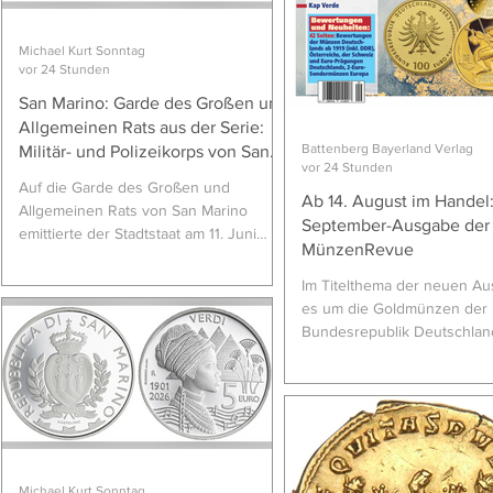
lediglich nahebringen, woraus sich der
Wert eines solchen Stückes ergibt. Es
handel
Michael Kurt Sonntag
vor 24 Stunden
San Marino: Garde des Großen und
Allgemeinen Rats aus der Serie:
Battenberg Bayerland Verlag
Militär- und Polizeikorps von San
vor 24 Stunden
Marino
Auf die Garde des Großen und
Ab 14. August im Handel:
Allgemeinen Rats von San Marino
September-Ausgabe der
emittierte der Stadtstaat am 11. Juni
MünzenRevue
2026 eine 10-€-Silbermünze. Die
Münze ist Teil der Serie „Militär- und
Im Titelthema der neuen A
Polizeikorps von San Marino“. 10 €,
es um die Goldmünzen der
Silber 925/1000, teilweise farbig, 22 g,
Bundesrepublik Deutschlan
34 mm, Auflage: 2.500 in PP,
"Abschiedsmark". Im Vorfel
Künstlerin: Antonella Napolione,
Einführung des Euro-Barge
Graveur: Antonio Vecchio; Münzstätte:
2001 in Deutschland eine 
I.P.Z.S., Rom. Sie zeigt rückseitig einen
Goldmünze heraus – zum er
Gardisten des Großen und
seit der Kaiserzeit. Dem
Allgemeinen Rats in Farbe nebst einer
Verkaufsschlager der erst
Säule des „Palazzo Pubblico“
Michael Kurt Sonntag