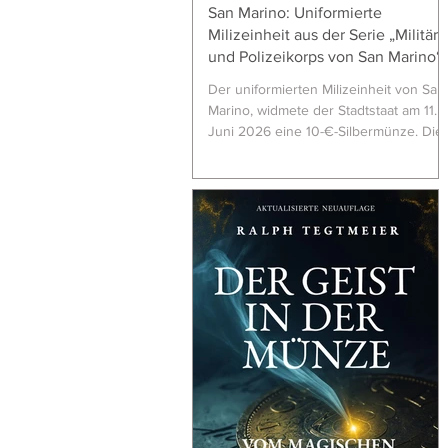
San Marino: Uniformierte
Milizeinheit aus der Serie „Militär-
und Polizeikorps von San Marino“
Der uniformierten Milizeinheit von San
Marino, widmete der Stadtstaat am 11.
Juni 2026 eine 10-€-Silbermünze. Die
Münze ist Teil der Serie „Militär- und
Polizeikorps von San Marino“. 10 €,
Silber 925/1000, teilweise farbig, 22 g,
34 mm, Auflage: 2.500 in PP,
Künstlerin: Antonella Napolione,
Graveur: Antonio Vecchio; Münzstätte:
I.P.Z.S., Rom. Sie zeigt rückseitig einen
von vorn stehenden uniformierten
Milizionär in Farbe vor den stilisierten
Mauerzinnen von San Marino und nen