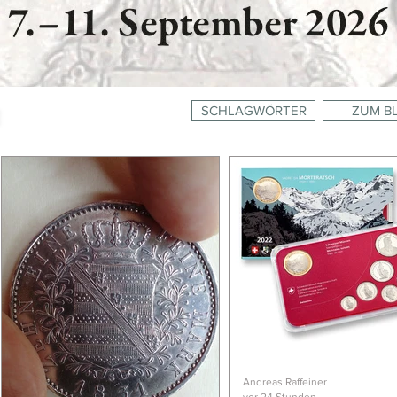
SCHLAGWÖRTER
ZUM B
E
Andreas Raffeiner
vor 24 Stunden