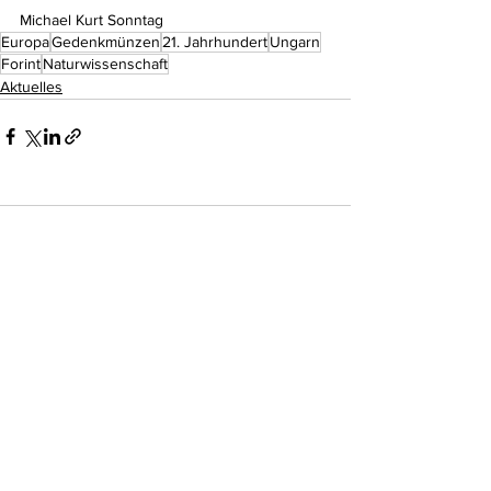
Michael Kurt Sonntag
Europa
Gedenkmünzen
21. Jahrhundert
Ungarn
Forint
Naturwissenschaft
Aktuelles
Kommentare
Kommentar verfassen...
Do Not Sell My Personal Information
Impressum
Kontakt