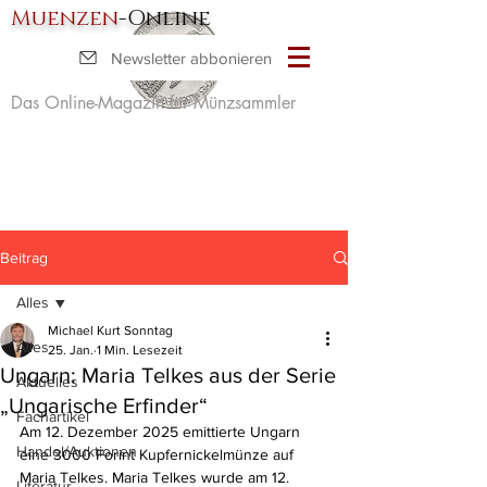
Muenzen
-Online
Newsletter abbonieren
Das Online-Magazin für Münzsammler
Beitrag
Alles
Michael Kurt Sonntag
Alles
25. Jan.
1 Min. Lesezeit
Ungarn: Maria Telkes aus der Serie
Aktuelles
„Ungarische Erfinder“
Fachartikel
Am 12. Dezember 2025 emittierte Ungarn 
Handel/Auktionen
eine 3000 Forint Kupfernickelmünze auf 
Maria Telkes. Maria Telkes wurde am 12. 
Literatur