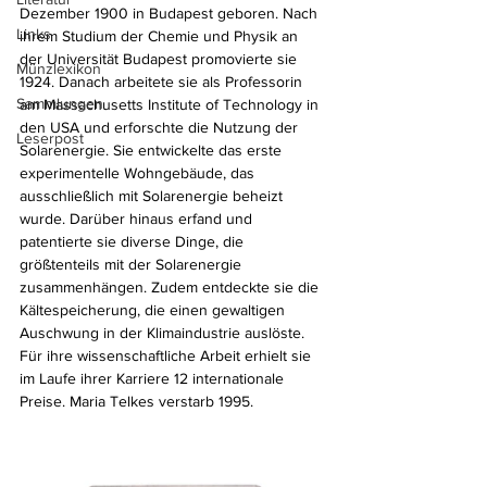
Dezember 1900 in Budapest geboren. Nach 
Links
ihrem Studium der Chemie und Physik an 
der Universität Budapest promovierte sie 
Münzlexikon
1924. Danach arbeitete sie als Professorin 
Sammlungen
am Massachusetts Institute of Technology in 
den USA und erforschte die Nutzung der 
Leserpost
Solarenergie. Sie entwickelte das erste 
experimentelle Wohngebäude, das 
ausschließlich mit Solarenergie beheizt 
wurde. Darüber hinaus erfand und 
patentierte sie diverse Dinge, die 
größtenteils mit der Solarenergie 
zusammenhängen. Zudem entdeckte sie die 
Kältespeicherung, die einen gewaltigen 
Auschwung in der Klimaindustrie auslöste. 
Für ihre wissenschaftliche Arbeit erhielt sie 
im Laufe ihrer Karriere 12 internationale 
Preise. Maria Telkes verstarb 1995.