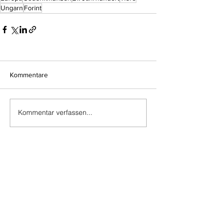
Ungarn
Forint
Kommentare
Kommentar verfassen...
Do Not Sell My Personal Information
Impressum
Kontakt
Datenschutz