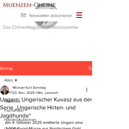
Muenzen
-Online
Newsletter abbonieren
Das Online-Magazin für Münzsammler
Beitrag
Alles
Michael Kurt Sonntag
Alles
23. Nov. 2025
1 Min. Lesezeit
Ungarn: Ungarischer Kuvasz aus der
Aktuelles
Serie „Ungarische Hirten- und
Fachartikel
Jagdhunde“
Handel/Auktionen
Am 4. Oktober 2025 emittierte Ungarn eine 
3.000-Forint-Münze aus Nordischem Gold 
Literatur