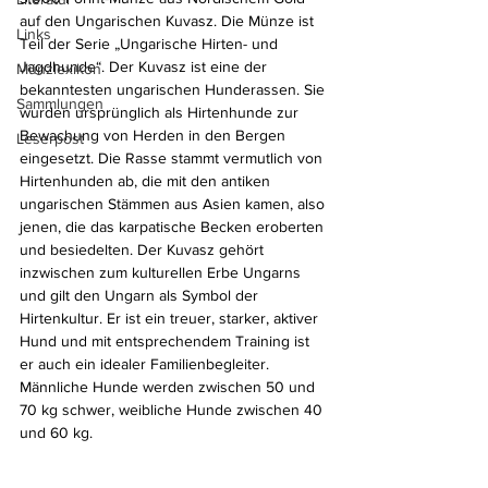
auf den Ungarischen Kuvasz. Die Münze ist 
Links
Teil der Serie „Ungarische Hirten- und 
Jagdhunde“. Der Kuvasz ist eine der 
Münzlexikon
bekanntesten ungarischen Hunderassen. Sie 
Sammlungen
wurden ursprünglich als Hirtenhunde zur 
Bewachung von Herden in den Bergen 
Leserpost
eingesetzt. Die Rasse stammt vermutlich von 
Hirtenhunden ab, die mit den antiken 
ungarischen Stämmen aus Asien kamen, also 
jenen, die das karpatische Becken eroberten 
und besiedelten. Der Kuvasz gehört 
inzwischen zum kulturellen Erbe Ungarns 
und gilt den Ungarn als Symbol der 
Hirtenkultur. Er ist ein treuer, starker, aktiver 
Hund und mit entsprechendem Training ist 
er auch ein idealer Familienbegleiter. 
Männliche Hunde werden zwischen 50 und 
70 kg schwer, weibliche Hunde zwischen 40 
und 60 kg.