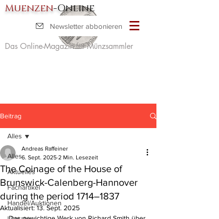
Muenzen
-Online
Newsletter abbonieren
Das Online-Magazin für Münzsammler
Beitrag
Alles
Andreas Raffeiner
Alles
6. Sept. 2025
2 Min. Lesezeit
The Coinage of the House of
Aktuelles
Brunswick-Calenberg-Hannover
Fachartikel
during the period 1714–1837
Handel/Auktionen
Aktualisiert:
13. Sept. 2025
Das gewichtige Werk von Richard Smith über 
Literatur