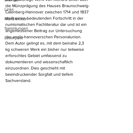
die Münzprägung des Hauses Braunschweig-
Links
Calenberg-Hannover zwischen 1714 und 1837 
stellt einen bedeutenden Fortschritt in der 
Münzlexikon
numismatischen Fachliteratur dar und ist ein 
Sammlungen
angemessener Beitrag zur Untersuchung 
der anglo-hannoverschen Personalunion. 
Leserpost
Dem Autor gelingt es, mit dem beinahe 2,3 
kg schweren Werk ein bisher nur teilweise 
erforschtes Gebiet umfassend zu 
dokumentieren und wissenschaftlich 
einzuordnen.
 Dies geschieht mit
beeindruckender Sorgfalt und tiefem 
Sachverstand.