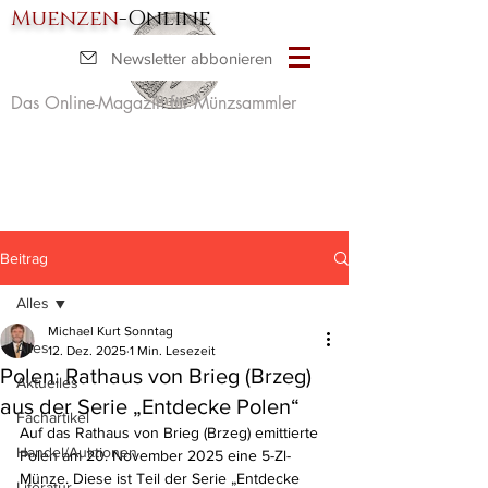
Muenzen
-Online
Newsletter abbonieren
Das Online-Magazin für Münzsammler
Beitrag
Alles
Michael Kurt Sonntag
Alles
12. Dez. 2025
1 Min. Lesezeit
Polen: Rathaus von Brieg (Brzeg)
Aktuelles
aus der Serie „Entdecke Polen“
Fachartikel
Auf das Rathaus von Brieg (Brzeg) emittierte 
Handel/Auktionen
Polen am 20. November 2025 eine 5-Zl-
Münze. Diese ist Teil der Serie „Entdecke 
Literatur