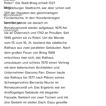
Polen“. Die Stadt Brieg erhielt 1327 
Links
Magdeburger Stadtrecht, war aber schon seit 
1311 der Hauptort des gleichnamigen 
Münzlexikon
Fürstenturms. In den Hussitenkriegen 
Sammlungen
zerstört, wurde sie danach im 
Renaissancestil wieder aufgebaut. 1675 fiel 
Leserpost
sie an Österreich und 1742 an Preußen. Seit 
1945 gehört sie zu Polen. Um die Wende 
vom 15. zum 16. Jh. bestand das städtische 
Rathaus aus zwei parallelen Gebäuden. Nach 
dem großen Feuer von Brieg 1569 
entschloss man sich, das Rathaus 
umzubauen und schloss 1570 einen Vertrag 
mit dem italienischen Architekten und 
Unternehmer Giacomo Parr. Dieser baute 
das Rathaus bis 1577 nach Plänen seines 
Schwiegersohns Bernardo Niuron im 
Renaissancestil um. Das Ergebnis war ein 
dreiflügeliges Gebäude mit eleganter 
Fassade, flankiert von zwei Türmen und mit 
drei Giebeln im steilen Dach. Dazu gesellte 