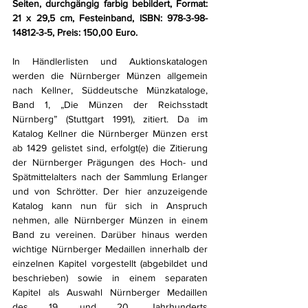
Seiten, durchgängig farbig bebildert, Format: 
21 x 29,5 cm, Festeinband, ISBN: 978-3-98-
14812-3-5, Preis: 150,00 Euro. 
In Händlerlisten und Auktionskatalogen 
werden die Nürnberger Münzen allgemein 
nach Kellner, Süddeutsche Münzkataloge, 
Band 1, „Die Münzen der Reichsstadt 
Nürnberg” (Stuttgart 1991), zitiert. Da im 
Katalog Kellner die Nürnberger Münzen erst 
ab 1429 gelistet sind, erfolgt(e) die Zitierung 
der Nürnberger Prägungen des Hoch- und 
Spätmittelalters nach der Sammlung Erlanger 
und von Schrötter. Der hier anzuzeigende 
Katalog kann nun für sich in Anspruch 
nehmen, alle Nürnberger Münzen in einem 
Band zu vereinen. Darüber hinaus werden 
wichtige Nürnberger Medaillen innerhalb der 
einzelnen Kapitel vorgestellt (abgebildet und 
beschrieben) sowie in einem separaten 
Kapitel als Auswahl Nürnberger Medaillen 
des 19. und 20. Jahrhunderts 