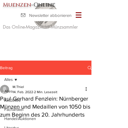
Muenzen
-Online
Newsletter abbonieren
Das Online-Magazin für Münzsammler
Beitrag
Alles
M.Thiel
Alles
14. Feb. 2022
2 Min. Lesezeit
Paul-Gerhard Fenzlein: Nürnberger
Aktuelles
Münzen und Medaillen von 1050 bis
Fachartikel
zum Beginn des 20. Jahrhunderts
Handel/Auktionen
Literatur