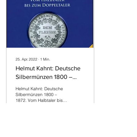
25. Apr. 2022
∙
1
Min.
Helmut Kahnt: Deutsche
Silbermünzen 1800 –
1872. Vom Halbtaler bis
Helmut Kahnt: Deutsche
zum Doppeltaler
Silbermünzen 1800 –
1872. Vom Halbtaler bis
zum Doppeltaler,
Regenstauf 2022, 3.
aktualisierte und
erweiterte...
51
0