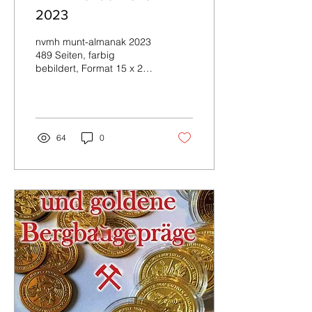
2023
nvmh munt-almanak 2023
489 Seiten, farbig
bebildert, Format 15 x 21
cm, Klebebindung. 40.
Aufl., IJsselstein 2022.
Preis: 24,95 Euro....
64
0