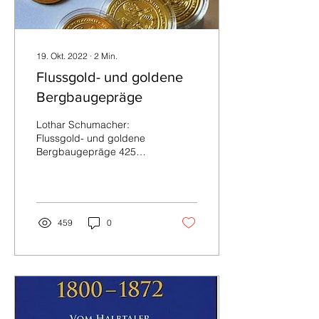
19. Okt. 2022
∙
2
Min.
Flussgold- und goldene
Bergbaugepräge
Lothar Schumacher:
Flussgold- und goldene
Bergbaugepräge 425
Seiten, farbig bebildert,
Format 14,8 x 21 cm,
Festeinband, Freiberg
2022....
459
0