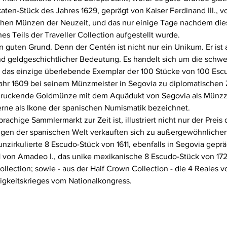
ten-Stück des Jahres 1629, geprägt von Kaiser Ferdinand III., v
chen Münzen der Neuzeit, und das nur einige Tage nachdem die
s Teils der Traveller Collection aufgestellt wurde.
n guten Grund. Denn der Centén ist nicht nur ein Unikum. Er ist
nd geldgeschichtlicher Bedeutung. Es handelt sich um die schwe
t das einzige überlebende Exemplar der 100 Stücke von 100 Esc
m Jahr 1609 bei seinem Münzmeister in Segovia zu diplomatischen
druckende Goldmünze mit dem Aquädukt von Segovia als Münzze
ne als Ikone der spanischen Numismatik bezeichnet.
rachige Sammlermarkt zur Zeit ist, illustriert nicht nur der Preis
en der spanischen Welt verkauften sich zu außergewöhnlichen 
nzirkulierte 8 Escudo-Stück von 1611, ebenfalls in Segovia geprä
1 von Amadeo I., das unike mexikanische 8 Escudo-Stück von 172
llection; sowie - aus der Half Crown Collection - die 4 Reales vo
gkeitskrieges vom Nationalkongress.