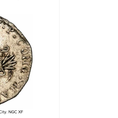
 City. NGC XF 