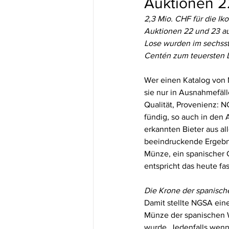
Auktionen 2
2,3 Mio. CHF für die I
Auktionen 22 und 23 au
Lose wurden im sechsste
Centén zum teuersten L
Wer einen Katalog von 
sie nur in Ausnahmefäl
Qualität, Provenienz: N
fündig, so auch in den
erkannten Bieter aus al
beeindruckende Ergebni
Münze, ein spanischer 
entspricht das heute fas
Die Krone der spanisc
Damit stellte NGSA eine
Münze der spanischen W
wurde. Jedenfalls wenn 