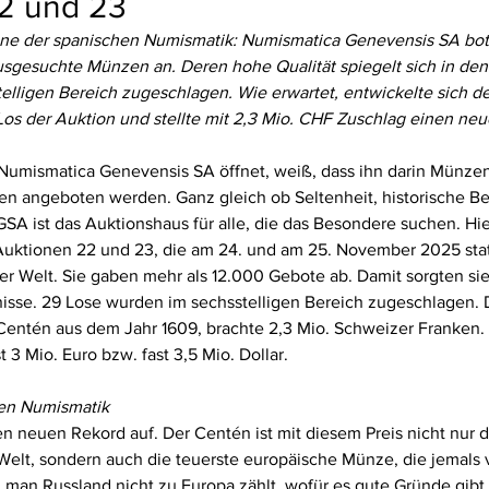
2 und 23
kone der spanischen Numismatik: Numismatica Genevensis SA bot 
sgesuchte Münzen an. Deren hohe Qualität spiegelt sich in den
lligen Bereich zugeschlagen. Wie erwartet, entwickelte sich de
os der Auktion und stellte mit 2,3 Mio. CHF Zuschlag einen neu
Numismatica Genevensis SA öffnet, weiß, dass ihn darin Münzen
len angeboten werden. Ganz gleich ob Seltenheit, historische B
GSA ist das Auktionshaus für alle, die das Besondere suchen. Hi
 Auktionen 22 und 23, die am 24. und am 25. November 2025 stat
ler Welt. Sie gaben mehr als 12.000 Gebote ab. Damit sorgten sie
sse. 29 Lose wurden im sechsstelligen Bereich zugeschlagen. D
Centén aus dem Jahr 1609, brachte 2,3 Mio. Schweizer Franken. 
t 3 Mio. Euro bzw. fast 3,5 Mio. Dollar.
hen Numismatik
n neuen Rekord auf. Der Centén ist mit diesem Preis nicht nur d
elt, sondern auch die teuerste europäische Münze, die jemals v
man Russland nicht zu Europa zählt, wofür es gute Gründe gibt.