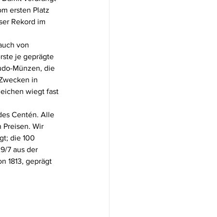
om ersten Platz 
ser Rekord im 
 auch von 
rste je geprägte 
udo-Münzen, die 
 Zwecken in 
ichen wiegt fast 
 des Centén. Alle 
Preisen. Wir 
gt; die 100 
9/7 aus der 
n 1813, geprägt 