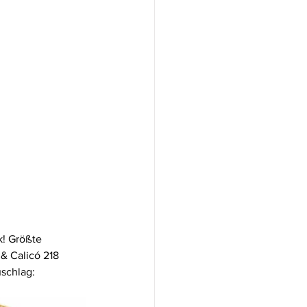
k! Größte 
& Calicó 218 
schlag: 