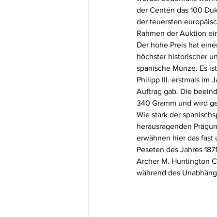
der Centén das 100 Duka
der teuersten europäis
Rahmen der Auktion eine
Der hohe Preis hat eine
höchster historischer u
spanische Münze. Es is
Philipp III. erstmals i
Auftrag gab. Die beein
340 Gramm und wird ger
Wie stark der spanischsp
herausragenden Prägung
erwähnen hier das fast u
Peseten des Jahres 187
Archer M. Huntington Co
während des Unabhängi