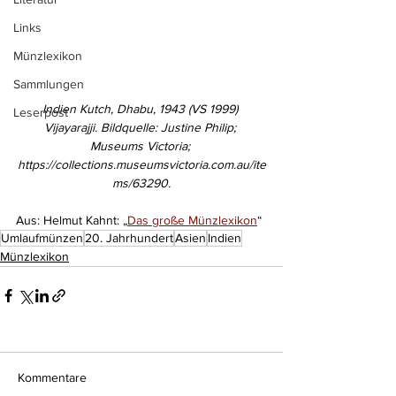
Links
Münzlexikon
Sammlungen
Indien Kutch, Dhabu, 
1943 (VS 1999) 
Leserpost
Vijayarajji.
 Bildquelle: 
Justine Philip; 
Museums Victoria; 
https://collections.museumsvictoria.com.au/ite
ms/63290.
Aus: Helmut Kahnt: „
Das große Münzlexikon
“
Umlaufmünzen
20. Jahrhundert
Asien
Indien
Münzlexikon
Kommentare