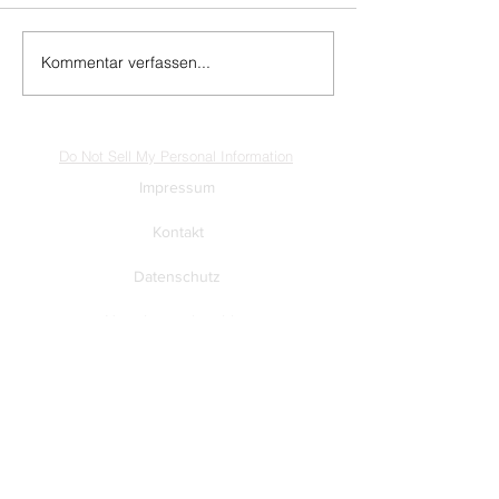
Kommentar verfassen...
Do Not Sell My Personal Information
Impressum
Kontakt
Datenschutz
Newsletter abmelden
www.muenzen-online.com
| Regenstauf
© 2025 Battenberg Bayerland Verlag GmbH