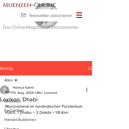
Muenzen
-Online
Newsletter abbonieren
Das Online-Magazin für Münzsammler
Beitrag
Alles
Helmut Kahnt
Alles
13. Aug. 2024
1 Min. Lesezeit
Lexikon: Dhabi
Aktuelles
Münznominal im nordindischen Fürstentum 
Fachartikel
Kutch, 1 Dhabu = 3 Dokda = 1/8 Kori.
Handel/Auktionen
Literatur