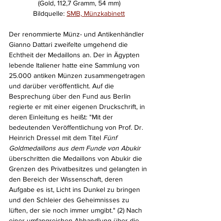
(Gold, 112,7 Gramm, 54 mm)
Bildquelle: 
SMB, Münzkabinett
Der renommierte Münz- und Antikenhändler 
Gianno Dattari zweifelte umgehend die 
Echtheit der Medaillons an. Der in Ägypten 
lebende Italiener hatte eine Sammlung von 
25.000 antiken Münzen zusammengetragen 
und darüber veröffentlicht. Auf die 
Besprechung über den Fund aus Berlin 
regierte er mit einer eigenen Druckschrift, in 
deren Einleitung es heißt: "Mit der 
bedeutenden Veröffentlichung von Prof. Dr. 
Heinrich Dressel mit dem Titel 
Fünf 
Goldmedaillons aus dem Funde von Abukir 
überschritten die Medaillons von Abukir die 
Grenzen des Privatbesitzes und gelangten in 
den Bereich der Wissenschaft, deren 
Aufgabe es ist, Licht ins Dunkel zu bringen 
und den Schleier des Geheimnisses zu 
lüften, der sie noch immer umgibt." (2) Nach 
einer umfangreichen Abhandlung über die 