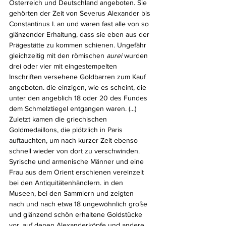
Österreich und Deutschland angeboten. Sie 
gehörten der Zeit von Severus Alexander bis 
Constantinus I. an und waren fast alle von so 
glänzender Erhaltung, dass sie eben aus der 
Prägestätte zu kommen schienen. Ungefähr 
gleichzeitig mit den römischen 
aurei 
wurden 
drei oder vier mit eingestempelten 
Inschriften versehene Goldbarren zum Kauf 
angeboten. die einzigen, wie es scheint, die 
unter den angeblich 18 oder 20 des Fundes 
dem Schmelztiegel entgangen waren. (...) 
Zuletzt kamen die griechischen 
Goldmedaillons, die plötzlich in Paris 
auftauchten, um nach kurzer Zeit ebenso 
schnell wieder von dort zu verschwinden. 
Syrische und armenische Männer und eine 
Frau aus dem Orient erschienen vereinzelt 
bei den Antiquitätenhändlern. in den 
Museen, bei den Sammlern und zeigten 
nach und nach etwa 18 ungewöhnlich große 
und glänzend schön erhaltene Goldstücke 
vor, auf denen Alexanderköpfe und andere 