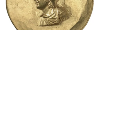
Berliner Abukir-Medaillon 
Dressel B