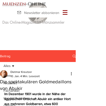
Muenzen
-Online
Newsletter abbonieren
Das Online-Magazin für Münzsammler
Beitrag
Alles
Dietmar Kreutzer
Alles
10. Jan.
4 Min. Lesezeit
Die spektakulären Goldmedaillons
Aktuelles
von Abukir
Fachartikel
Im Dezember 1901 wurde in der Nähe der 
Handel/Auktionen
ägyptischen Ortschaft Abukir ein antiker Hort 
aus mehreren Goldbarren, etwa 600 
Literatur