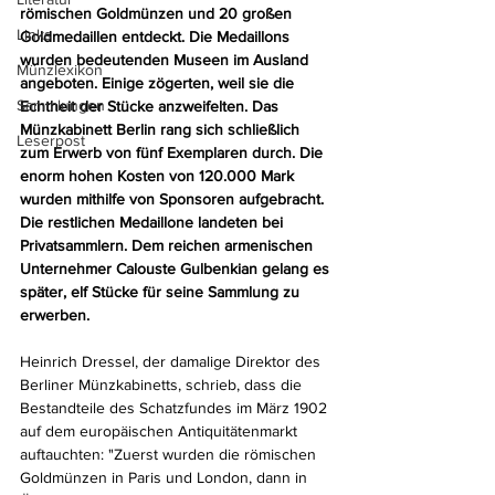
römischen Goldmünzen und 20 großen 
Links
Goldmedaillen entdeckt. Die Medaillons 
wurden bedeutenden Museen im Ausland 
Münzlexikon
angeboten. Einige zögerten, weil sie die 
Sammlungen
Echtheit der Stücke anzweifelten. Das 
Münzkabinett Berlin rang sich schließlich 
Leserpost
zum Erwerb von fünf Exemplaren durch. Die 
enorm hohen Kosten von 120.000 Mark 
wurden mithilfe von Sponsoren aufgebracht. 
Die restlichen Medaillone landeten bei 
Privatsammlern. Dem reichen armenischen 
Unternehmer Calouste Gulbenkian gelang es 
später, elf Stücke für seine Sammlung zu 
erwerben.
Heinrich Dressel, der damalige Direktor des 
Berliner Münzkabinetts, schrieb, dass die 
Bestandteile des Schatzfundes im März 1902 
auf dem europäischen Antiquitätenmarkt 
auftauchten: "Zuerst wurden die römischen 
Goldmünzen in Paris und London, dann in 