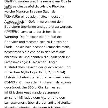
benannt worden war. In einer antiken Quelle 
heißt es diesbezüglich: „Als die Phokäer, 
Links
welche Mandron in seine Stadt als 
Münzlexikon
Kolonisten eingeladen hatte, in dessen 
Abwesenheit in Gefahr waren, von den 
Sammlungen
Bebrykern überfallen und getötet zu werden, 
Leserpost
rettete sie Lampsake durch heimliche 
Warnung. Die Phokäer töteten nun die 
Bebryker und machten sich zu Herren der 
Stadt, und als bald nachher Lampsake starb, 
bestatteten sie dieselbe in der Stadt aufs 
ehrenvollste und nannten die Stadt nach ihr 
Lampsakos.“ (W. H. Roscher [Hrsg.]: 
Ausführliches Lexikon der griechischen und 
römischen Mythologie, Bd. II, 2, Sp. 1824) 
Historisch betrachtet, wurde Lampsakos um 
654/53 v. Chr. von den Phokaiern als Kolonie 
gegründet. Um 560 v. Chr. kam es zu 
militärischen Auseinandersetzungen 
zwischen Miltiades dem Älteren und den 
Lampsakenern, über die der antike Historiker 
Herodot schreibt: „Nachdem Miltiades die 