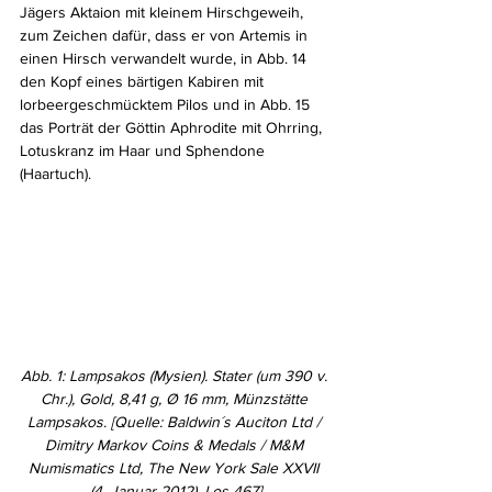
Jägers Aktaion mit kleinem Hirschgeweih, 
zum Zeichen dafür, dass er von Artemis in 
einen Hirsch verwandelt wurde, in Abb. 14 
den Kopf eines bärtigen Kabiren mit 
lorbeergeschmücktem Pilos und in Abb. 15 
das Porträt der Göttin Aphrodite mit Ohrring, 
Lotuskranz im Haar und Sphendone 
(Haartuch).
Abb. 1: Lampsakos (Mysien). Stater (um 390 v. 
Chr.), Gold, 8,41 g, Ø 16 mm, Münzstätte 
Lampsakos. [Quelle: Baldwin´s Auciton Ltd / 
Dimitry Markov Coins & Medals / M&M 
Numismatics Ltd, The New York Sale XXVII 
(4. Januar 2012), Los 467]