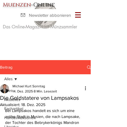
Muenzen
-Online
Newsletter abbonieren
Das Online-Magazin für Münzsammler
Beitrag
Alles
Michael Kurt Sonntag
Alles
14. Dez. 2025
8 Min. Lesezeit
Die Goldstatere von Lampsakos
Aktuelles
Aktualisiert:
18. Dez. 2025
Fachartikel
Bei Lampsakos handelt es sich um eine 
antike Stadt in Mysien, die nach Lampsake, 
Handel/Auktionen
der Tochter des Bebrykerkönigs Mandron 
Literatur