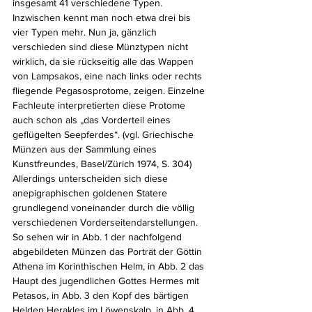
insgesamt 41 verschiedene Typen. 
Inzwischen kennt man noch etwa drei bis 
vier Typen mehr. Nun ja, gänzlich 
verschieden sind diese Münztypen nicht 
wirklich, da sie rückseitig alle das Wappen 
von Lampsakos, eine nach links oder rechts 
fliegende Pegasosprotome, zeigen. Einzelne 
Fachleute interpretierten diese Protome 
auch schon als „das Vorderteil eines 
geflügelten Seepferdes“. (vgl. Griechische 
Münzen aus der Sammlung eines 
Kunstfreundes, Basel/Zürich 1974, S. 304) 
Allerdings unterscheiden sich diese 
anepigraphischen goldenen Statere 
grundlegend voneinander durch die völlig 
verschiedenen Vorderseitendarstellungen. 
So sehen wir in Abb. 1 der nachfolgend 
abgebildeten Münzen das Porträt der Göttin 
Athena im Korinthischen Helm, in Abb. 2 das 
Haupt des jugendlichen Gottes Hermes mit 
Petasos, in Abb. 3 den Kopf des bärtigen 
Helden Herakles im Löwenskalp, in Abb. 4 