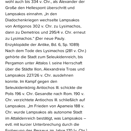
wohl auch bis 334 v. Chr., als Alexander der 
Große den Hellespont überschritt und 
Lampsakos einnahm. „In den 
Diadochenkriegen wechselte Lampsakos 
von Antigonos 302 v. Chr. zu Lysimachos, 
dann zu Demetrios und 295/4 v. Chr. erneut 
zu Lysimachos.“ (Der neue Pauly. 
Enzyklopädie der Antike, Bd. 6, Sp. 1089) 
Nach dem Tode des Lysimachos (281 v. Chr.) 
gehörte die Stadt zum Seleukidenreich, bis 
Pergamon unter Attalos I. seine Herrschaft 
über die Städte Ilion, Alexandreia Troas und 
Lampsakos 227/26 v. Chr. ausdehnen 
konnte. Im Kampf gegen den 
Seleukidenkönig Antiochos III. schickte die 
Polis 196 v. Chr. Gesandte nach Rom. 190 v. 
Chr. verzichtete Antiochos III. schließlich auf 
Lampsakos. „Im Frieden von Apameia 188 v. 
Chr. wurde Lampsakos als autonome Stadt 
im Attalidenreich bestätigt, was Lampsakos – 
evtl. mit kurzer Unterbrechung durch die 
Eroberung des Perseus im Jahre 170 [v. Chr.] 