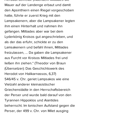
Mauer auf der Landenge erbaut und damit 
den Apsinthiern einen Riegel vorgeschoben 
hatte, führte er zuerst Krieg mit den 
Lampsakenern, aber die Lampsakener legten 
ihm einen Hinterhalt und nahmen ihn 
gefangen. Miltiades aber war bei dem 
Lyderkönig Kroisos gut angeschrieben, und 
als der das erfuhr, schickte er zu den 
Lamsakenern und befahl ihnen, Miltiades 
freizulassen, … Da gaben die Lampsakener 
aus Furcht vor Kroisos Miltiades frei und 
ließen ihn ziehen.“ (Theodor von Braun 
(Übersetzer): Das Geschichtswerk des 
Herodot von Halikarnassos, 6,37) 
546/45 v. Chr. geriet Lampsakos wie eine 
Vielzahl anderer kleinasistischer 
Griechenstädte in den Herrschaftsbereich 
der Perser und wurde bald darauf von den 
Tyrannen Hippoklos und Aiantides 
beherrscht. Im Ionischen Aufstand gegen die 
Perser, der 499 v. Chr. von Milet ausging 