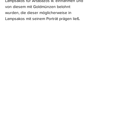
Lampsakos für Artabazos III. einnahmen und 
von diesem mit Goldmünzen belohnt 
wurden, die dieser möglicherweise in 
Lampsakos mit seinem Porträt prägen ließ. 
Die Möglichkeit, daß schlicht der Kopf eines 
Satrapen (ohne hiermit einen bestimmten 
Satrapen zu meinen) abgebildet ist, ist freilich 
nicht auszuschließen.“ (Auktionskatalog 312 
des Auktionshauses F. R. Künker)
Anlaß zur Diskussion lieferte übrigens auch 
die Darstellung der jungen Frau auf dem 
Goldstater aus Abb. 7. Während Agnes 
Baldwin diese für die Erdgöttin Gaia hielt, 
interpretierten sie andere als Demeter, 
genauer gesagt als Demeter Chtonia. 
Chtonische Gottheiten bezogen ihre Kraft 
aus der Erde und Demeter symbolisiert den 
sich jährlich wiederhohlenden Zyklus von 
Leben (Geburt) und Tod im Bereich der 
Ackerpflanzen speziell des Getreides. 
Problematisch bei der Demeterinterpretaion 
sind allerdings die im Münzbild gezeigten 