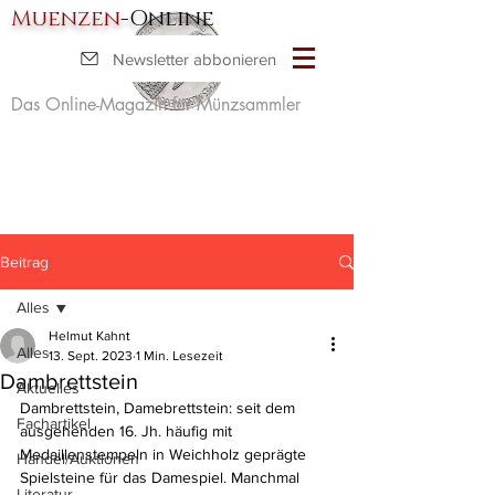
Muenzen
-Online
Newsletter abbonieren
Das Online-Magazin für Münzsammler
Beitrag
Alles
Helmut Kahnt
Alles
13. Sept. 2023
1 Min. Lesezeit
Dambrettstein
Aktuelles
Dambrettstein, Damebrettstein: seit dem 
Fachartikel
ausgehenden 16. Jh. häufig mit 
Medaillenstempeln in Weichholz geprägte 
Handel/Auktionen
Spielsteine für das Damespiel. Manchmal 
Literatur