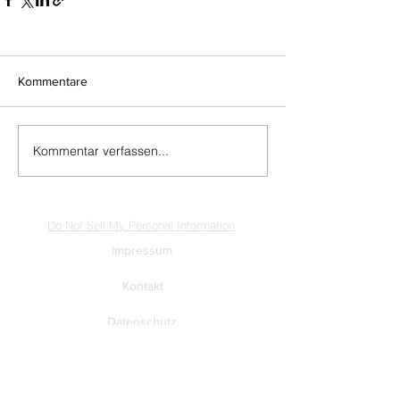
Kommentare
Kommentar verfassen...
Do Not Sell My Personal Information
Impressum
Kontakt
Datenschutz
Newsletter abmelden
www.muenzen-online.com
| Regenstauf