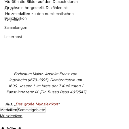
wurden die Bilder auf den D. auch durch 
Drechseln hergestellt. D. zählen als 
Links
Holzmedaillen zu den numismatischen 
Münzlexikon
Objekten.
Sammlungen
Leserpost
Erzbistum Mainz. Anselm Franz von 
Ingelheim (1679–1695). Dambrettstein um 
1690. Joseph I. im Kreis der 7 Kurfürsten / 
Papst Innozenz IX. [Dr. Busso Peus 405/547]
Aus: „
Das große Münzlexikon
“
Medaillen
Sammelgebiete
Münzlexikon