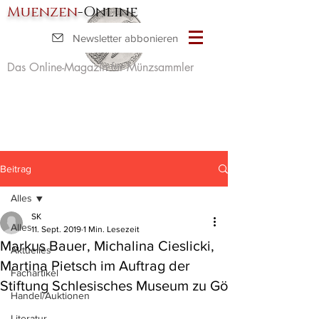
Muenzen
-Online
Newsletter abbonieren
Das Online-Magazin für Münzsammler
Beitrag
Alles
SK
Alles
11. Sept. 2019
1 Min. Lesezeit
Markus Bauer, Michalina Cieslicki,
Aktuelles
Martina Pietsch im Auftrag der
Fachartikel
Stiftung Schlesisches Museum zu Gö
Handel/Auktionen
Literatur