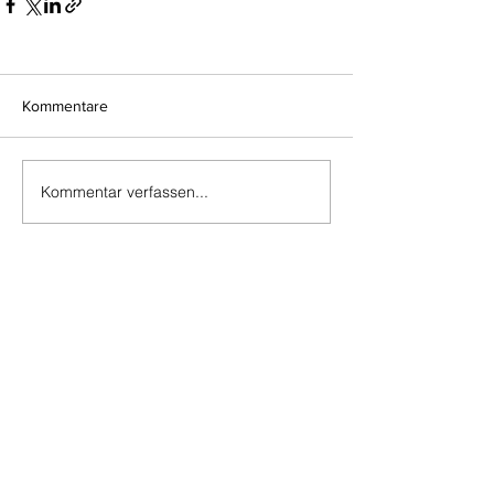
Kommentare
Kommentar verfassen...
Do Not Sell My Personal Information
Impressum
Kontakt
Datenschutz
Newsletter abmelden
www.muenzen-online.com
| Regenstauf