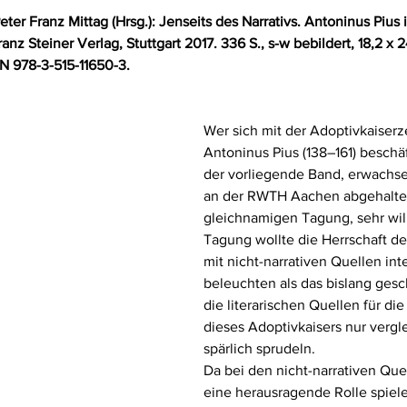
ter Franz Mittag (Hrsg.): Jenseits des Narrativs. Antoninus Pius 
ranz Steiner Verlag, Stuttgart 2017. 336 S., s-w bebildert, 18,2 x 2
N 978-3-515-11650-3.
Wer sich mit der Adoptivkaiserzei
Antoninus Pius (138–161) beschäft
der vorliegende Band, erwachse
an der RWTH Aachen abgehalte
gleichnamigen Tagung, sehr wi
Tagung wollte die Herrschaft de
mit nicht-narrativen Quellen int
beleuchten als das bislang gesch
die literarischen Quellen für di
dieses Adoptivkaisers nur vergl
spärlich sprudeln.
Da bei den nicht-narrativen Qu
eine herausragende Rolle spiel