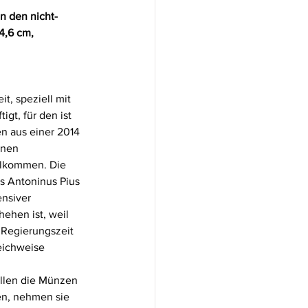
in den nicht-
4,6 cm, 
t, speziell mit 
igt, für den ist 
n aus einer 2014 
nen 
llkommen. Die 
s Antoninus Pius 
ensiver 
ehen ist, weil 
e Regierungszeit 
eichweise 
ellen die Münzen 
en, nehmen sie 