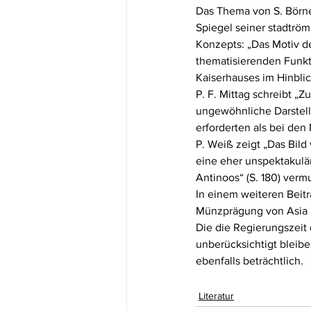
Das Thema von S. Börner
Spiegel seiner stadtrö
Konzepts: „Das Motiv de
thematisierenden Funkti
Kaiserhauses im Hinblick
P. F. Mittag schreibt „
ungewöhnliche Darstell
erforderten als bei den
P. Weiß zeigt „Das Bild
eine eher unspektakulär
Antinoos“ (S. 180) vermu
In einem weiteren Beitr
Münzprägung von Asia u
Die die Regierungszeit
unberücksichtigt bleib
ebenfalls beträchtlich. 
Literatur