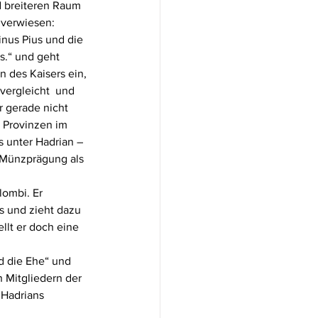
 breiteren Raum 
r verwiesen:
nus Pius und die 
s.“ und geht 
 des Kaisers ein, 
vergleicht  und 
r gerade nicht 
 Provinzen im 
 unter Hadrian – 
r Münzprägung als 
lombi. Er 
s und zieht dazu 
llt er doch eine 
d die Ehe“ und 
n Mitgliedern der 
 Hadrians 