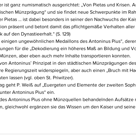
 ist ganz numismatisch ausgerichtet: „Von Pietas und Krisen. A
mischen Münzprägung“ und sie findet neue Schwerpunkte im Rah
r Pietas … ist dabei besonders in seiner den Nachwuchs der Kais
on präsent und betont damit das pflichtgemäße Verhalten aller 
 auf den Dynastieerhalt.“ (S. 129)
Zu einigen ungewöhnlichen Medaillons des Antoninus Pius“, deren
ungen für die „Dekodierung ein höheres Maß an Bildung und Vor
 Münzen, aber eben auch mehr Inhalte transportieren konnten.
 von Antoninus’ Prinzipat in den städtischen Münzprägungen des
e Regierungszeit widerspiegeln, aber auch einen „Bruch mit Had
ten lassen (vgl. oben St. Priwitzer).
ag geht P. Weiß auf „Euergeten und Elemente der zweiten Sophis
nter Antoninus Pius“ ein.
 des Antoninus Pius ohne Münzquellen behandelnden Aufsätze 
en, gleichwohl ergänzen sie das Wissen um den Kaiser und sein