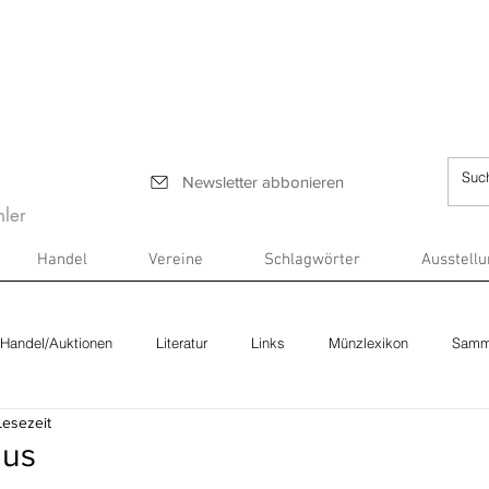
Newsletter abbonieren
ler
Handel
Vereine
Schlagwörter
Ausstell
Handel/Auktionen
Literatur
Links
Münzlexikon
Samm
Lesezeit
ius