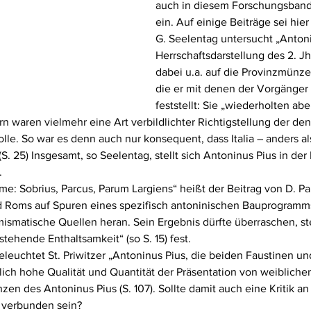
auch in diesem Forschungsband
ein. Auf einige Beiträge sei hie
G. Seelentag untersucht „Antoni
Herrschaftsdarstellung des 2. Jh
dabei u.a. auf die Provinzmünzen
die er mit denen der Vorgänger 
feststellt: Sie „wiederholten abe
 waren vielmehr eine Art verbildlichter Richtigstellung der den
. So war es denn auch nur konsequent, dass Italia – anders als
 (S. 25) Insgesamt, so Seelentag, stellt sich Antoninus Pius in de
.
e: Sobrius, Parcus, Parum Largiens“ heißt der Beitrag von D. Pa
ld Roms auf Spuren eines spezifisch antoninischen Bauprogramm
smatische Quellen heran. Sein Ergebnis dürfte überraschen, ste
tehende Enthaltsamkeit“ (so S. 15) fest.
leuchtet St. Priwitzer „Antoninus Pius, die beiden Faustinen un
nlich hohe Qualität und Quantität der Präsentation von weibliche
n des Antoninus Pius (S. 107). Sollte damit auch eine Kritik an
 verbunden sein?