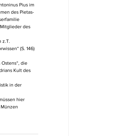
ntoninus Pius im 
men des Pietas-
erfamilie 
Mitglieder des 
 z.T. 
wissen“ (S. 146) 
 Ostens“, die 
rians Kult des 
tik in der 
müssen hier 
e Münzen 