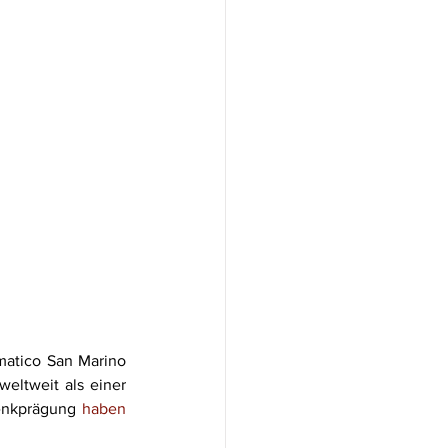
atico San Marino 
eltweit als einer 
enkprägung 
haben 