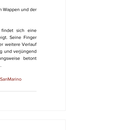
m Wappen und der 
findet sich eine 
igt. Seine Finger 
r weitere Verlauf 
ig und verjüngend 
ngsweise betont 
.
oSanMarino