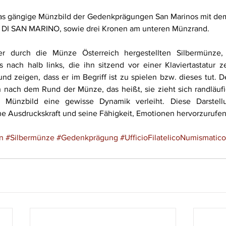
 das gängige Münzbild der Gedenkprägungen San Marinos mit de
 DI SAN MARINO, sowie drei Kronen am unteren Münzrand.
r durch die Münze Österreich hergestellten Silbermünze, 
 nach halb links, die ihn sitzend vor einer Klaviertastatur ze
nd zeigen, dass er im Begriff ist zu spielen bzw. dieses tut. De
ch nach dem Rund der Münze, das heißt, sie zieht sich randläuf
ünzbild eine gewisse Dynamik verleiht. Diese Darstellu
e Ausdruckskraft und seine Fähigkeit, Emotionen hervorzurufen
n
#Silbermünze
#Gedenkprägung
#UfficioFilatelicoNumismatic