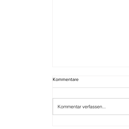
Kommentare
Kommentar verfassen...
San Marino: Uniformierte
Milizeinheit aus der Serie