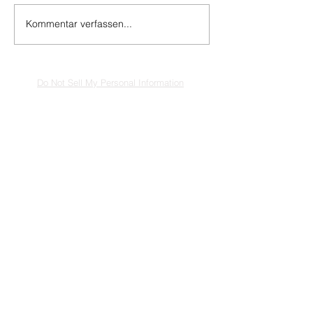
Kommentar verfassen...
Do Not Sell My Personal Information
Impressum
Kontakt
Datenschutz
Newsletter abmelden
www.muenzen-online.com
| Regenstauf
© 2025 Battenberg Bayerland Verlag GmbH