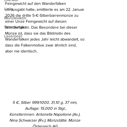
Feingewicht auf den Wanderfalken 
Links
verausgabt hatte, emittierte es am 22. Januar 
2026 die dritte 5-€-Silberbarrenmünze zu 
Münzlexikon
einer Unze Feingewicht auf diesen 
Sammlungen
Wanderfalken. Das Besondere bei dieser 
Münze ist, dass sie das Bildmotiv des 
Leserpost
Wanderfalken jedes Jahr leicht abwandelt, so 
dass die Falkenmotive zwar ähnlich sind, 
aber nie identisch.
5 €, Silber 999/1000, 31,10 g, 37 mm, 
Auflage: 15.000 in Stgl.,
Künstlerinnen: Antonella Napolione (Av.), 
Nina Schwarzer (Rv.); Münzstätte: Münze 
Österreich AG.