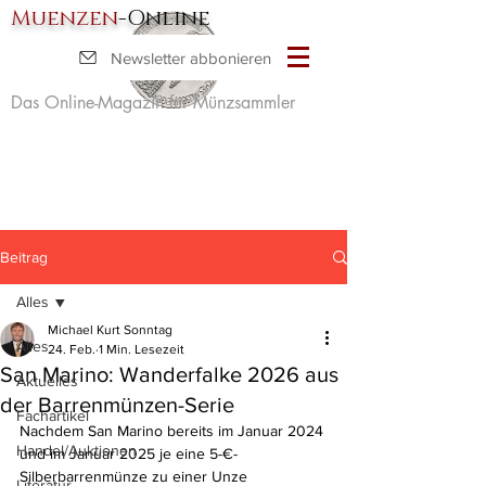
Muenzen
-Online
Newsletter abbonieren
Das Online-Magazin für Münzsammler
Beitrag
Alles
Michael Kurt Sonntag
Alles
24. Feb.
1 Min. Lesezeit
San Marino: Wanderfalke 2026 aus
Aktuelles
der Barrenmünzen-Serie
Fachartikel
Nachdem San Marino bereits im Januar 2024 
Handel/Auktionen
und im Januar 2025 je eine 5-€-
Silberbarrenmünze zu einer Unze 
Literatur