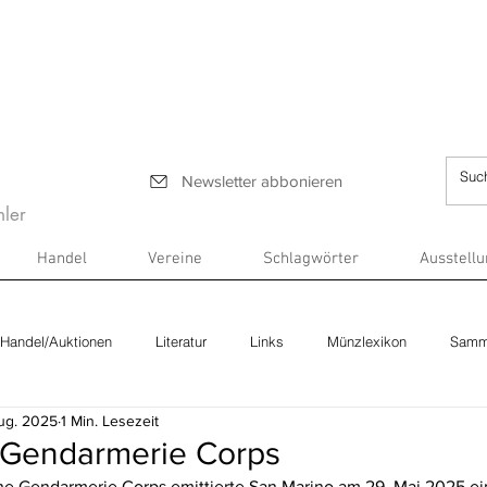
Newsletter abbonieren
ler
Handel
Vereine
Schlagwörter
Ausstell
Handel/Auktionen
Literatur
Links
Münzlexikon
Samm
Aug. 2025
1 Min. Lesezeit
 Gendarmerie Corps
he Gendarmerie Corps emittierte San Marino am 29. Mai 2025 ei