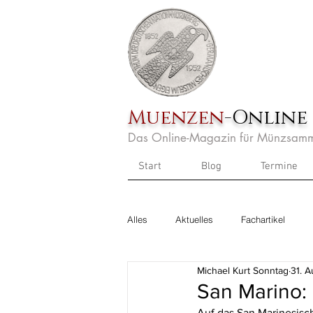
Muenzen
-Online
Das Online-Magazin für Münzsamm
Start
Blog
Termine
Alles
Aktuelles
Fachartikel
Michael Kurt Sonntag
31. 
San Marino:
Auf das San Marinesisc