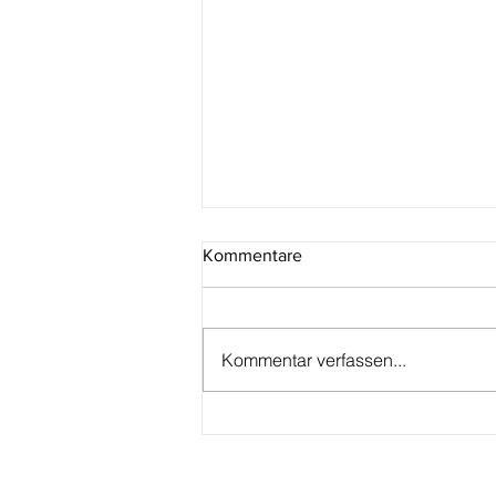
Kommentare
Kommentar verfassen...
San Marino: Georges Bizet
aus der Serie „Große
Musikkomponisten“