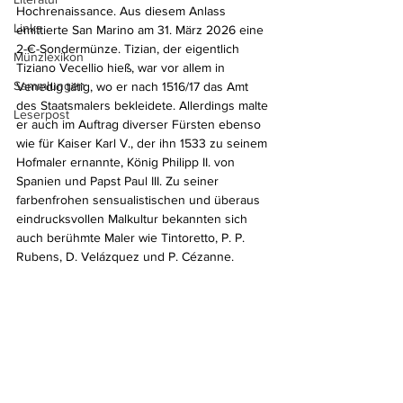
Hochrenaissance. Aus diesem Anlass 
Links
emittierte San Marino am 31. März 2026 eine 
2-€-Sondermünze. Tizian, der eigentlich 
Münzlexikon
Tiziano Vecellio hieß, war vor allem in 
Sammlungen
Venedig tätig, wo er nach 1516/17 das Amt 
des Staatsmalers bekleidete. Allerdings malte 
Leserpost
er auch im Auftrag diverser Fürsten ebenso 
wie für Kaiser Karl V., der ihn 1533 zu seinem 
Hofmaler ernannte, König Philipp II. von 
Spanien und Papst Paul III. Zu seiner 
farbenfrohen sensualistischen und überaus 
eindrucksvollen Malkultur bekannten sich 
auch berühmte Maler wie Tintoretto, P. P. 
Rubens, D. Velázquez und P. Cézanne.