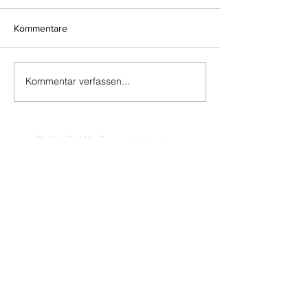
Kommentare
Kommentar verfassen...
Do Not Sell My Personal Information
Impressum
Kontakt
Datenschutz
Newsletter abmelden
www.muenzen-online.com
| Regenstauf
© 2025 Battenberg Bayerland Verlag GmbH