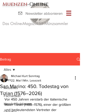
Muenzen
-Online
Newsletter abbonieren
Das Online-Magazin für Münzsammler
Beitrag
Alles
Michael Kurt Sonntag
Alles
22. Mai
1 Min. Lesezeit
San Marino: 450. Todestag von
Aktuelles
Tizian (1576–2026)
Fachartikel
Vor 450 Jahren verstarb der italienische 
Handel/Auktionen
Maler Tizian (1488–1576), einer der größten 
und bedeutendsten Vertreter der 
Literatur