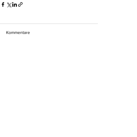
Kommentare
Kommentar verfassen...
Do Not Sell My Personal Information
Impressum
Kontakt
Datenschutz
Newsletter abmelden