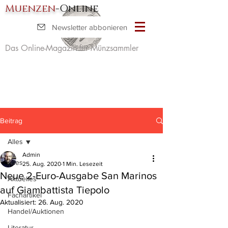
Muenzen
-Online
Newsletter abbonieren
Das Online-Magazin für Münzsammler
Beitrag
Alles
Admin
Alles
25. Aug. 2020
1 Min. Lesezeit
Neue 2-Euro-Ausgabe San Marinos
Aktuelles
auf Giambattista Tiepolo
Fachartikel
Aktualisiert:
26. Aug. 2020
Handel/Auktionen
Literatur