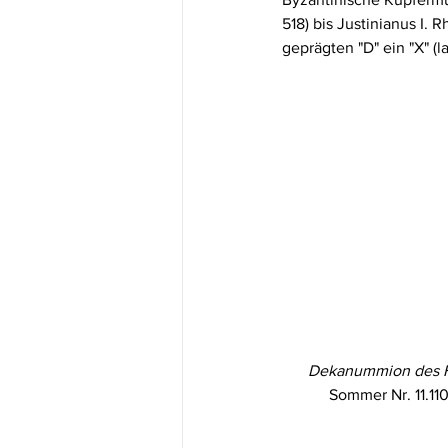
518) bis Justinianus I. 
geprägten "D" ein "X" (l
Dekanummion des He
Sommer
 Nr. 11.110