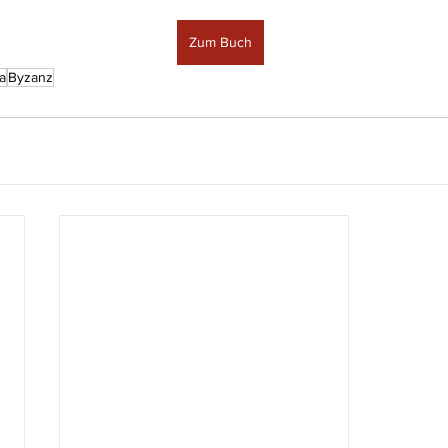
Zum Buch
ka
Byzanz