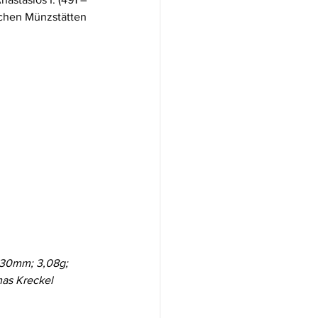
chen Münzstätten 
,30mm; 3,08g; 
as Kreckel 