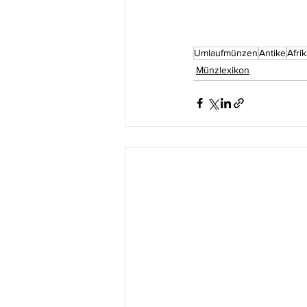
Umlaufmünzen
Antike
Afri
Münzlexikon