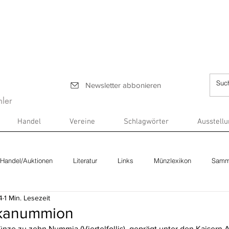
Newsletter abbonieren
ler
Handel
Vereine
Schlagwörter
Ausstell
Handel/Auktionen
Literatur
Links
Münzlexikon
Samm
4
1 Min. Lesezeit
ekanummion
ze zu zehn Nummia (Viertelfollis), geprägt unter den Kaisern An