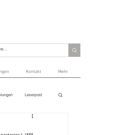
ungen
Kontakt
Mehr
lungen
Leserpost
astasios I. (491 – 