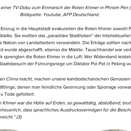
 einer TV-Doku zum Einmarsch der Roten Khmer in Phnom Pen (1
Bildquelle: Youtube, AFP Deutschland.
 Einzug in die Hauptstadt evakuierten die Roten Khmer sowohl
Städte. Sie wollten das „parasitäre Stadtleben“ der Intellektuell
 Nation von Landarbeitern verwandeln. Die Erträge sollten nach
eld wurde abgeschafft, ebenso die Märkte. Tauschhandel war ver
 sprengten die Roten Khmer in die Luft. Wer Widerstand leistet
taatsbesuch der Führungsriege um Diktator Pol Pot in Peking wa
, den China macht, machen unsere kambodschanischen Genossen z
ftlinge, denen man feindliche Gesinnung oder Spionage vorwarf
u Tode gefoltert: 
 Khmer war die Hölle auf Erden, so gewalttätig, abstoßend, bruta
heuerlich, dass sprachliches Ausdrucksvermögen für die Beschr
reicht.“ (3)