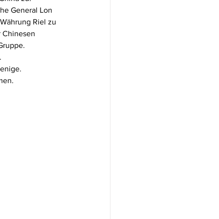
che General Lon 
Währung Riel zu 
r Chinesen 
Gruppe. 
 
enige. 
men.