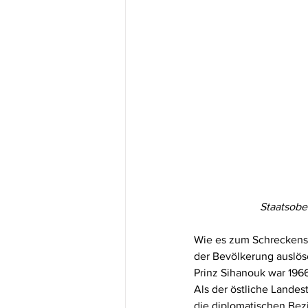
Staatsober
Wie es zum Schreckensh
der Bevölkerung auslösch
Prinz Sihanouk war 196
Als der östliche Lande
die diplomatischen Bez