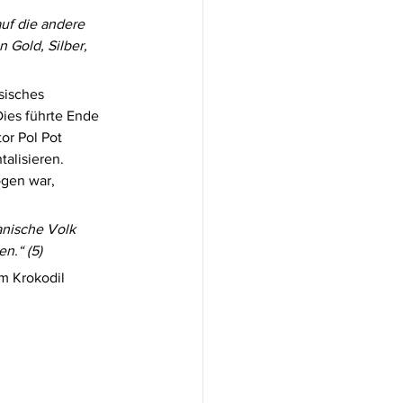
uf die andere 
n Gold, Silber, 
sisches 
ies führte Ende 
r Pol Pot 
alisieren. 
gen war, 
anische Volk 
n.“ (5) 
m Krokodil 