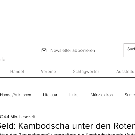
Newsletter abbonieren
ler
Handel
Vereine
Schlagwörter
Ausstell
Handel/Auktionen
Literatur
Links
Münzlexikon
Samm
2024
4 Min. Lesezeit
eld: Kambodscha unter den Rote
atten des Banyanbaums
“
 verarbeitete die Kambodschanerin Vadd