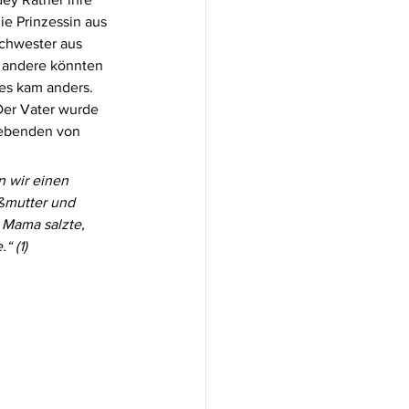
e Prinzessin aus 
Schwester aus 
s andere könnten 
es kam anders. 
Der Vater wurde 
lebenden von 
ßmutter und 
 Mama salzte, 
“ (1)