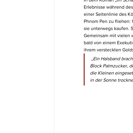
Erlebnisse während des
einer Seitenlinie des K
Phnom Pen zu fliehen: 
sie unterwegs kaufen. S
Gemeinsam mit vielen w
bald von einem Exekuti
ihrem versteckten Gold
 „Ein Halsband brachte einen Kissenbezug voller Reis. Für ein paar Ohrringe bekamen wir einen 
Block Palmzucker, d
die Kleinen eingeset
in der Sonne trockne