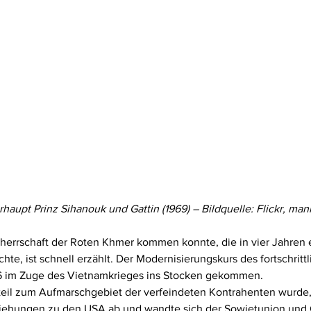
haupt Prinz Sihanouk und Gattin (1969) – Bildquelle: Flickr, man
errschaft der Roten Khmer kommen konnte, die in vier Jahren e
te, ist schnell erzählt. Der Modernisierungskurs des fortschritt
6 im Zuge des Vietnamkrieges ins Stocken gekommen. 
steil zum Aufmarschgebiet der verfeindeten Kontrahenten wurde
iehungen zu den USA ab und wandte sich der Sowjetunion und 