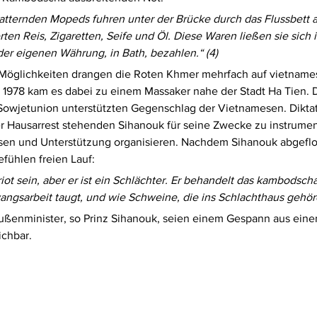
atternden Mopeds fuhren unter der Brücke durch das Flussbett a
erten Reis, Zigaretten, Seife und Öl. Diese Waren ließen sie sich i
 der eigenen Währung, in Bath, bezahlen.“ (4) 
 Möglichkeiten drangen die Roten Khmer mehrfach auf vietname
z 1978 kam es dabei zu einem Massaker nahe der Stadt Ha Tien. D
Sowjetunion unterstützten Gegenschlag der Vietnamesen. Diktato
r Hausarrest stehenden Sihanouk für seine Zwecke zu instrument
sen und Unterstützung organisieren. Nachdem Sihanouk abgeflo
fühlen freien Lauf: 
riot sein, aber er ist ein Schlächter. Er behandelt das kambodsch
angsarbeit taugt, und wie Schweine, die ins Schlachthaus gehöre
Außenminister, so Prinz Sihanouk, seien einem Gespann aus eine
ichbar.