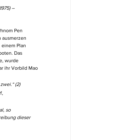
975) – 
 Phnom Pen 
en ausmerzen 
 einem Plan 
boten. Das 
e, wurde 
r ihr Vorbild Mao 
wei.“ (2) 
, 
l, so 
eibung dieser 