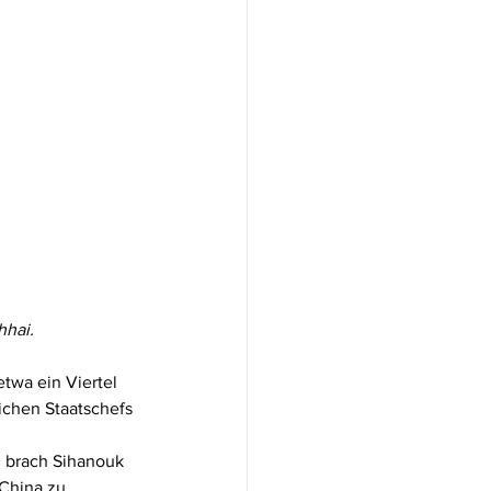
hhai.
twa ein Viertel 
lichen Staatschefs 
, brach Sihanouk 
China zu. 