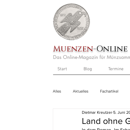
Muenzen
-Online
Das Online-Magazin für Münzsamm
Start
Blog
Termine
Alles
Aktuelles
Fachartikel
Dietmar Kreutzer
5. Juni 
Land ohne G
In dem Roman 
„
Im Sch