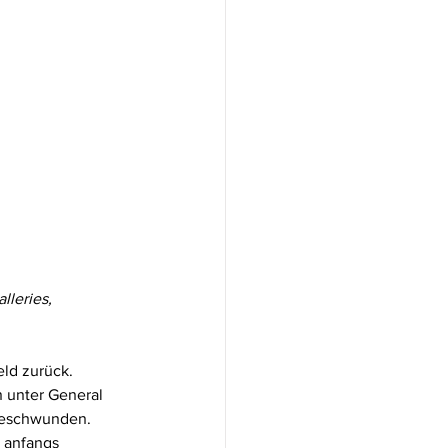
leries, 
ld zurück. 
 unter General 
geschwunden. 
 anfangs 