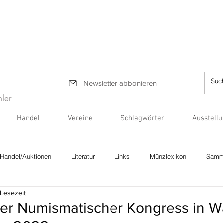
Newsletter abbonieren
ler
Handel
Vereine
Schlagwörter
Ausstell
Handel/Auktionen
Literatur
Links
Münzlexikon
Samm
 Lesezeit
aler Numismatischer Kongress in 