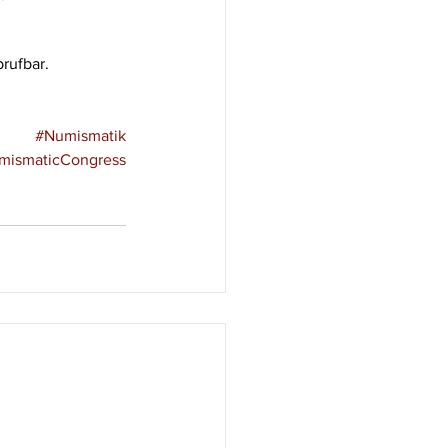
brufbar.
#Numismatik
umismaticCongress