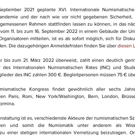
September 2021 geplante XVI. Internationale Numismatisch
andemie und der nach wie vor nicht gegebenen Sicherheit, d
ngemessenen Rahmen stattfinden lassen zu können, in das näch
vom 11. bis zum 16. September 2022 in einem Gebäude der Univ
rganisatoren mitteilen, ist es ab sofort möglich, sich für Disk
n. Die dazugehörigen Anmeldefristen finden Sie über 
diesen 
bis zum 21. März 2022 überweist, zahlt einen deutlich gering
r des Internationalen Numismatischen Rates (INC) und Stude
glieder des INC zahlen 300 €. Begleitpersonen müssen 75 € üb
mismatische Kongress findet gewöhnlich aller sechs Jahre 
ren Paris, Rom, New York/Washington, Bern, London, Brüssel,
ormina.
nstaltung ist es, verschiedenste Akteure der numismatischen S
en und somit die Numismatik unter anderem als Wissensc
u einer stetigen internationalen Vernetzung beizutragen. Org