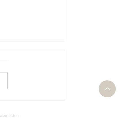
Marino: Giuseppe Verdi
der Serie „Große
kkomponisten“
 abmelden