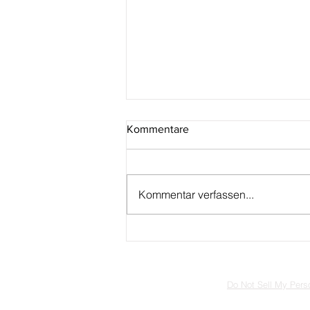
Kommentare
Kommentar verfassen...
San Marino: Uniformierte
Milizeinheit aus der Serie
„Militär- und Polizeikorps von
San Marino“
Do Not Sell My Perso