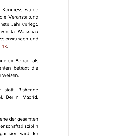
e Kongress wurde 
ie Veranstaltung 
ste Jahr verlegt. 
ersität Warschau 
ussionsrunden und 
Link
.
eren Betrag, als 
nten beträgt die 
erweisen.
statt. Bisherige 
 Berlin, Madrid, 
zene der gesamten 
haftsdisziplin 
anisiert wird der 