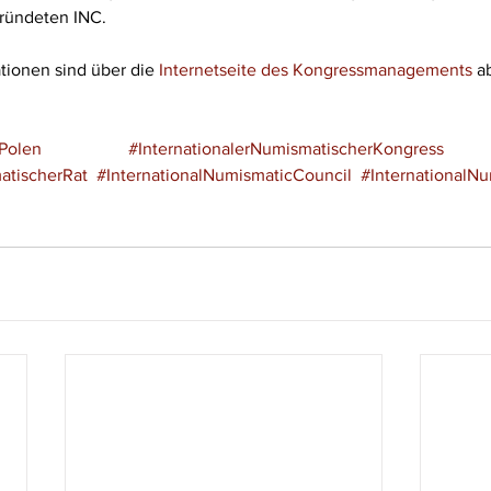
ründeten INC.
tionen sind über die 
Internetseite des Kongressmanagements
 a
Polen
#InternationalerNumismatischerKongress
atischerRat
#InternationalNumismaticCouncil
#InternationalN