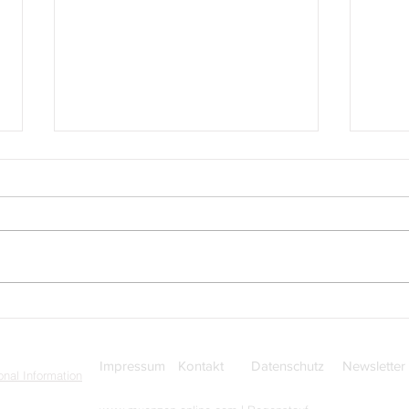
San Marino: Garde des
San 
Großen und Allgemeinen Rats
aus 
aus der Serie: Militär- und
Musi
Polizeikorps von San Marino
Impressum
Kontakt
Datenschutz
Newsletter
nal Information