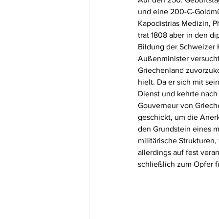
und eine 200-€-Goldmünz
Kapodistrias Medizin, Phi
trat 1808 aber in den d
Bildung der Schweizer K
Außenminister versucht
Griechenland zuvorzuko
hielt. Da er sich mit s
Dienst und kehrte nach
Gouverneur von Grieche
geschickt, um die Aner
den Grundstein eines m
militärische Strukturen,
allerdings auf fest ver
schließlich zum Opfer f