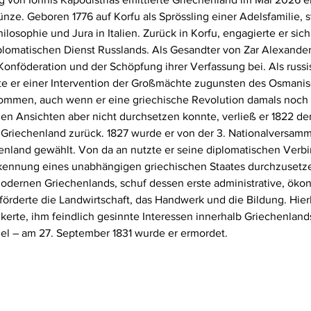
e. Geboren 1776 auf Korfu als Sprössling einer Adelsfamilie, st
losophie und Jura in Italien. Zurück in Korfu, engagierte er sich i
iplomatischen Dienst Russlands. Als Gesandter von Zar Alexander I
onföderation und der Schöpfung ihrer Verfassung bei. Als russi
e er einer Intervention der Großmächte zugunsten des Osmanis
mmen, auch wenn er eine griechische Revolution damals noch fü
einen Ansichten aber nicht durchsetzen konnte, verließ er 1822 d
 Griechenland zurück. 1827 wurde er von der 3. Nationalversam
nland gewählt. Von da an nutzte er seine diplomatischen Verb
kennung eines unabhängigen griechischen Staates durchzusetze
odernen Griechenlands, schuf dessen erste administrative, öko
 förderte die Landwirtschaft, das Handwerk und die Bildung. Hierb
ankerte, ihm feindlich gesinnte Interessen innerhalb Griechenland
iel – am 27. September 1831 wurde er ermordet.