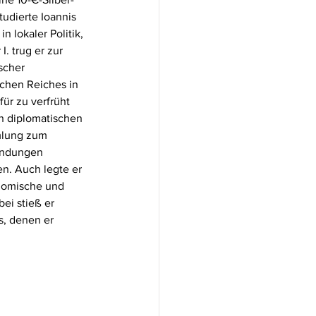
udierte Ioannis 
n lokaler Politik, 
. trug er zur 
scher 
chen Reiches in 
r zu verfrüht 
en diplomatischen 
mlung zum 
indungen 
n. Auch legte er 
nomische und 
ei stieß er 
s, denen er 