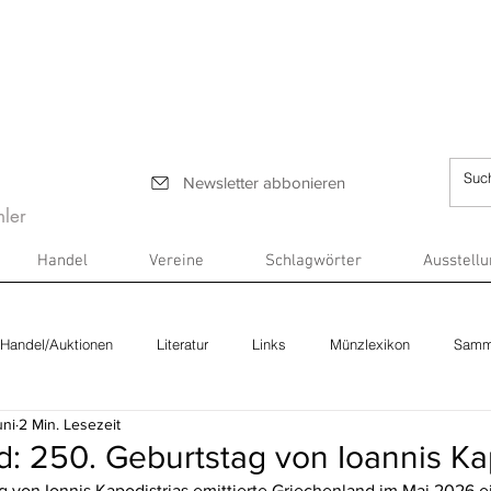
Newsletter abbonieren
ler
Handel
Vereine
Schlagwörter
Ausstell
Handel/Auktionen
Literatur
Links
Münzlexikon
Samm
uni
2 Min. Lesezeit
: 250. Geburtstag von Ioannis Ka
 von Ionnis Kapodistrias emittierte Griechenland im Mai 2026 ei