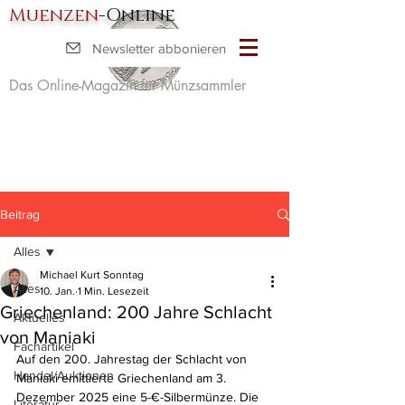
Muenzen
-Online
Newsletter abbonieren
Das Online-Magazin für Münzsammler
Beitrag
Alles
Michael Kurt Sonntag
Alles
10. Jan.
1 Min. Lesezeit
Griechenland: 200 Jahre Schlacht
Aktuelles
von Maniaki
Fachartikel
Auf den 200. Jahrestag der Schlacht von 
Handel/Auktionen
Maniaki emittierte Griechenland am 3. 
Dezember 2025 eine 5-€-Silbermünze. Die 
Literatur