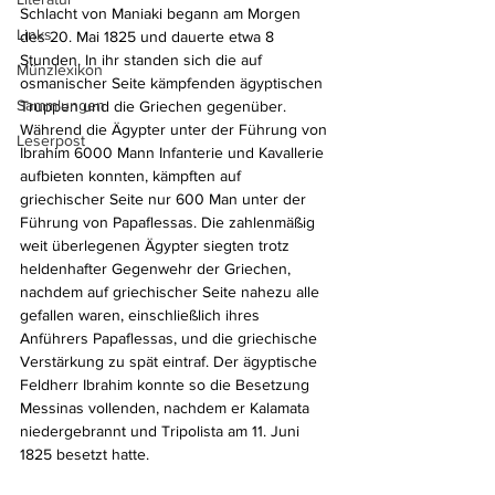
Schlacht von Maniaki begann am Morgen 
Links
des 20. Mai 1825 und dauerte etwa 8 
Stunden. In ihr standen sich die auf 
Münzlexikon
osmanischer Seite kämpfenden ägyptischen 
Sammlungen
Truppen und die Griechen gegenüber. 
Während die Ägypter unter der Führung von 
Leserpost
Ibrahim 6000 Mann Infanterie und Kavallerie 
aufbieten konnten, kämpften auf 
griechischer Seite nur 600 Man unter der 
Führung von Papaflessas. Die zahlenmäßig 
weit überlegenen Ägypter siegten trotz 
heldenhafter Gegenwehr der Griechen, 
nachdem auf griechischer Seite nahezu alle 
gefallen waren, einschließlich ihres 
Anführers Papaflessas, und die griechische 
Verstärkung zu spät eintraf. Der ägyptische 
Feldherr Ibrahim konnte so die Besetzung 
Messinas vollenden, nachdem er Kalamata 
niedergebrannt und Tripolista am 11. Juni 
1825 besetzt hatte.