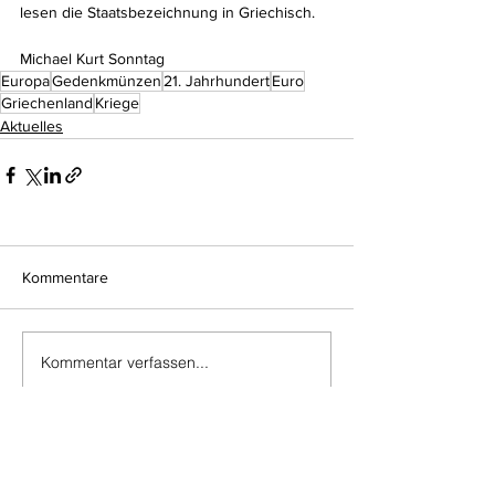
lesen die Staatsbezeichnung in Griechisch.
Michael Kurt Sonntag
Europa
Gedenkmünzen
21. Jahrhundert
Euro
Griechenland
Kriege
Aktuelles
Kommentare
Kommentar verfassen...
Do Not Sell My Personal Information
Impressum