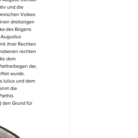
tiv und die 
römischen Volkes 
einen dreitorigen 
ika des Bogens 
 Augustus 
 mit ihrer Rechten 
erhobenen rechten 
die dem 
Partherbogen dar, 
ftet wurde. 
 Iulius und dem 
ennt die 
arthis 
 den Grund für 