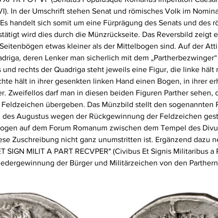
 VI). In der Umschrift stehen Senat und römisches Volk im Nomina
. Es handelt sich somit um eine Fürprägung des Senats und des 
stätigt wird dies durch die Münzrückseite. Das Reversbild zeigt 
itenbögen etwas kleiner als der Mittelbogen sind. Auf der Att
adriga, deren Lenker man sicherlich mit dem „Partherbezwinger“
s und rechts der Quadriga steht jeweils eine Figur, die linke hält
chte hält in ihrer gesenkten linken Hand einen Bogen, in ihrer 
. Zweifellos darf man in diesen beiden Figuren Parther sehen, 
 Feldzeichen übergeben. Das Münzbild stellt den sogenannten 
 des Augustus wegen der Rückgewinnung der Feldzeichen gesti
er Bogen auf dem Forum Romanum zwischen dem Tempel des Divus
se Zuschreibung nicht ganz unumstritten ist. Ergänzend dazu n
 SIGN MILIT A PART RECVPER" (Civibus Et Signis Militaribus a P
Wiedergewinnung der Bürger und Militärzeichen von den Parthern)