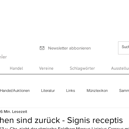
Newsletter abbonieren
ler
Handel
Vereine
Schlagwörter
Ausstell
Handel/Auktionen
Literatur
Links
Münzlexikon
Samm
6 Min. Lesezeit
hen sind zurück - Signis receptis
53 v. Chr. zieht der römische Feldherr Marcus Licinius Crassus m