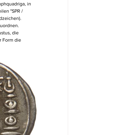
mphquadriga, in 
ilen "SPR / 
dzeichen). 
zuordnen. 
stus, die 
r Form die 