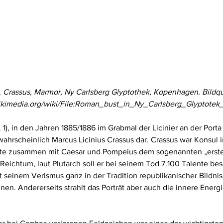
. Crassus, Marmor, Ny Carlsberg Glyptothek, Kopenhagen. Bildqu
kimedia.org/wiki/File:Roman_bust_in_Ny_Carlsberg_Glyptotek_(
1), in den Jahren 1885/1886 im Grabmal der Licinier an der Porta
twahrscheinlich Marcus Licinius Crassus dar. Crassus war Konsul 
örte zusammen mit Caesar und Pompeius dem sogenannten „ersten
n Reichtum, laut Plutarch soll er bei seinem Tod 7.100 Talente b
it seinem Verismus ganz in der Tradition republikanischer Bildnis
nen. Andererseits strahlt das Porträt aber auch die innere Energi