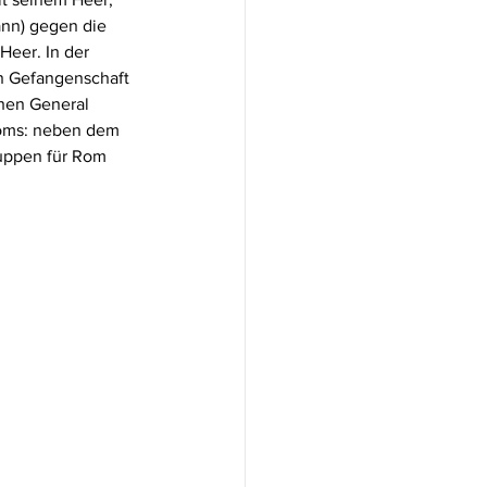
nn) gegen die 
Heer. In der 
in Gefangenschaft 
hen General 
Roms: neben dem 
uppen für Rom 