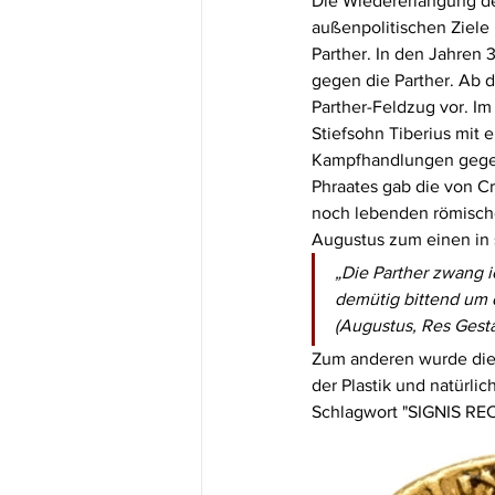
Die Wiedererlangung de
außenpolitischen Ziele
Parther. In den Jahren 
gegen die Parther. Ab d
Parther-Feldzug vor. Im 
Stiefsohn Tiberius mit
Kampfhandlungen gegen d
Phraates gab die von C
noch lebenden römisch
Augustus zum einen in 
„Die Parther zwang i
demütig bittend um
(Augustus, Res Gesta
Zum anderen wurde die W
der Plastik und natürli
Schlagwort "SIGNIS REC