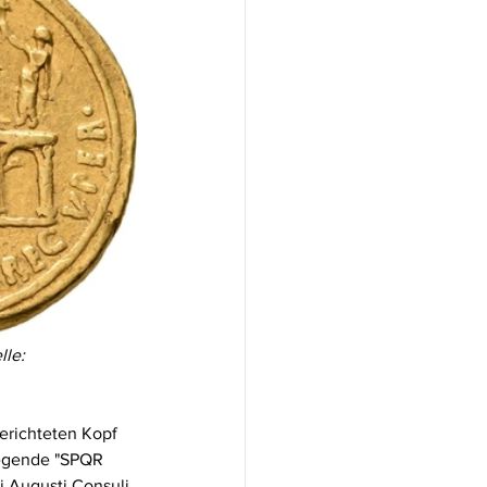
lle: 
erichteten Kopf 
Legende "SPQR 
 Augusti Consuli 