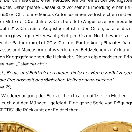
r bei Carrhae verlorenen Feldzeichen war eines der wichtigsten
 Roms. Daher plante Caesar kurz vor seiner Ermordung einen Fe
36/35 v. Chr. führte Marcus Antonius einen verlustreichen und er
er Mitte der 20er Jahre v. Chr. bereitete Augustus einen neuerl
Jahr 21 v. Chr. reiste Augustus selbst in den Osten, parallel dazu
 einem gewaltigen Heeresaufgebot gen Osten. Noch bevor es zu 
ie Parther kam, bat 20 v. Chr. der Partherkönig Phraates IV. u
rassus und Marcus Antonius verlorenen Feldzeichen zurück und 
en Kriegsgefangenen die Heimkehr. Diesen diplomatischen Erfol
seinem „Tatenbericht“: 
ch, Beute und Feldzeichen dreier römischer Heere zurückzugeb
 die Freundschaft des römischen Volkes nachzusuchen“ 
e 29).
iedererlangung der Feldzeichen in allen offiziellen Medien - in 
ch auch auf den Münzen - gefeiert. Eine ganze Serie von Prägung
EPTIS" die Rückkunft der Feldzeichen.