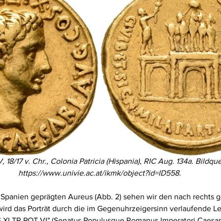
 18/17 v. Chr., Colonia Patricia (Hispania), RIC Aug. 134a. Bildque
https://www.univie.ac.at/ikmk/object?id=ID558. 
Spanien geprägten Aureus (Abb. 2) sehen wir den nach rechts g
wird das Porträt durch die im Gegenuhrzeigersinn verlaufende 
I TR POT VI" (Senatus Populusque Romanus Imperatori Caesari