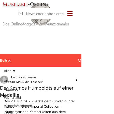
Muenzen
-Online
Newsletter abbonieren
Das Online-Magazin für Münzsammler
Beitrag
Alles
Ursula Kampmann
Alles
30. Mai
6 Min. Lesezeit
Der Kosmos Humboldts auf einer
Aktuelles
Medaille
Fachartikel
Am 23. Juni 2026 versteigert Künker in ihrer 
Handel/Auktionen
Auktion 442 die Imperial Collection – 
Numismatische Kostbarkeiten aus dem 
Literatur