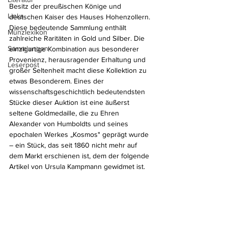
Besitz der preußischen Könige und 
Links
deutschen Kaiser des Hauses Hohenzollern. 
Diese bedeutende Sammlung enthält 
Münzlexikon
zahlreiche Raritäten in Gold und Silber. Die 
Sammlungen
einzigartige Kombination aus besonderer 
Provenienz, herausragender Erhaltung und 
Leserpost
großer Seltenheit macht diese Kollektion zu 
etwas Besonderem. Eines der 
wissenschaftsgeschichtlich bedeutendsten 
Stücke dieser Auktion ist eine äußerst 
seltene Goldmedaille, die zu Ehren 
Alexander von Humboldts und seines 
epochalen Werkes „Kosmos" geprägt wurde 
– ein Stück, das seit 1860 nicht mehr auf 
dem Markt erschienen ist, dem der folgende 
Artikel von Ursula Kampmann gewidmet ist.