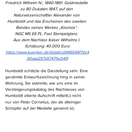
Friedrich Wilhelm IV., 1840-1861. Goldmedaille 
zu 80 Dukaten 1847, auf den 
Naturwissenschaftler Alexander von 
Humboldt und das Erscheinen des zweiten 
Bandes seines Werkes „Kosmos“. 
NGC MS 65 PL. Fast Stempelglanz. 
Aus dem Nachlass Kaiser Wilhelms I. 
Schätzung: 40.000 Euro
https://www.kuenker.de/detail/cd946546f7dc4
30aaa257a5747facb49
Humboldt schätzte die Darstellung sehr. Eine 
gerahmte Entwurfszeichnung hing in seiner 
Wohnung. Sie stammte, wie uns eine im 
Versteigerungskatalog des Nachlasses von 
Humboldt zitierte Aufschrift mitteilt,
 nicht 
3
nur von Peter Cornelius, der als alleiniger 
Schöpfer auf der Medaille genannt ist, 
sondern auch von dem wesentlich weniger 
bekannten Heinrich Asmus. Das in einem 
prachtvollen Holzrahmen gefasste Bild war 