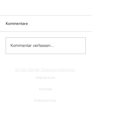
Kommentare
Kommentar verfassen...
Do Not Sell My Personal Information
Impressum
Kontakt
Datenschutz
Newsletter abmelden
www.muenzen-online.com
| Regenstauf
© 2025 Battenberg Bayerland Verlag GmbH