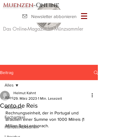
Muenzen
-Online
Newsletter abbonieren
Das Online-Magazin für Münzsammler
Beitrag
Alles
Helmut Kahnt
Alles
29. März 2023
1 Min. Lesezeit
Conto de Reis
Aktuelles
Rechnungseinheit, der in Portugal und 
Fachartikel
Brasilien einer Summe von 1000 Milreis (1 
Million Reis) entsprach.
Handel/Auktionen
Literatur