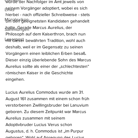
wurde der Nachfolger im Amt jeweils von 
seinem Vorgänger adoptiert, wobei es sich 
Links
hierbei - nach offizieller Schreibweise - stets 
Münzlexikon
um den geeignetsten Kandidaten gehandelt 
hatte. Gerade Marcus Aurelius, der 
Sammlungen
Philosoph auf dem Kaiserthron, brach nun 
Leserpost
mit dieser bewährten Tradition, wohl auch 
deshalb, weil er im Gegensatz zu seinen 
Vorgängern einen leiblichen Erben besaß. 
Dieser einzig überlebende Sohn des Marcus 
Aurelius sollte als einer der „schlechtesten“ 
römischen Kaiser in die Geschichte 
eingehen. 
Lucius Aurelius Commodus wurde am 31. 
August 161 zusammen mit einem schon früh 
verstorbenen Zwillingsbruder bei Lanuvium 
geboren. Zu diesem Zeitpunkt war Marcus 
Aurelius zusammen mit seinem 
Adoptivbruder Lucius Verus schon 
Augustus, d. h. Commodus ist „im Purpur 
geboren“. Wohl auf Anregung des Lucius 