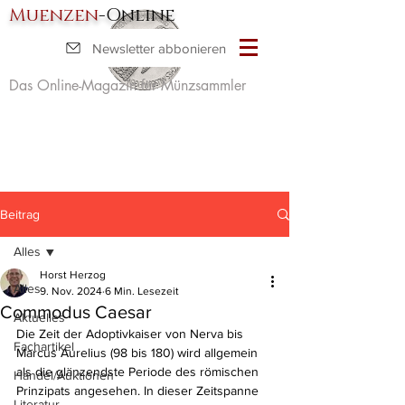
Muenzen
-Online
Newsletter abbonieren
Das Online-Magazin für Münzsammler
Beitrag
Alles
Horst Herzog
Alles
9. Nov. 2024
6 Min. Lesezeit
Commodus Caesar
Aktuelles
Die Zeit der Adoptivkaiser von Nerva bis 
Fachartikel
Marcus Aurelius (98 bis 180) wird allgemein 
als die glänzendste Periode des römischen 
Handel/Auktionen
Prinzipats angesehen. In dieser Zeitspanne 
Literatur