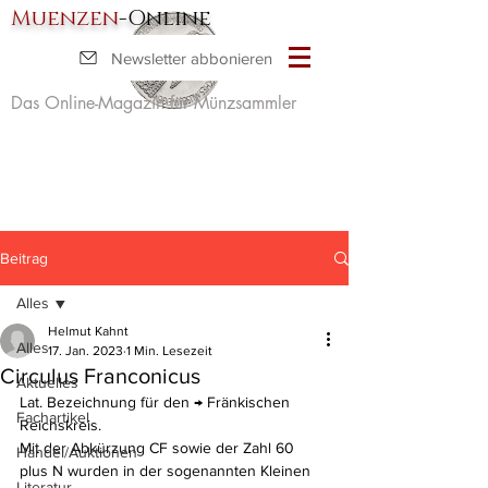
Muenzen
-Online
Newsletter abbonieren
Das Online-Magazin für Münzsammler
Beitrag
Alles
Helmut Kahnt
Alles
17. Jan. 2023
1 Min. Lesezeit
Circulus Franconicus
Aktuelles
Lat. Bezeichnung für den → Fränkischen 
Fachartikel
Reichskreis. 
Mit der Abkürzung CF sowie der Zahl 60 
Handel/Auktionen
plus N wurden in der sogenannten Kleinen 
Literatur