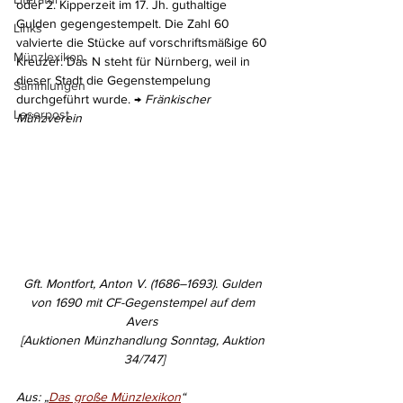
oder 2. Kipperzeit im 17. Jh. guthaltige 
Gulden gegengestempelt. Die Zahl 60 
Links
valvierte die Stücke auf vorschriftsmäßige 60 
Münzlexikon
Kreuzer. Das N steht für Nürnberg, weil in 
dieser Stadt die Gegenstempelung 
Sammlungen
durchgeführt wurde. →
 Fränkischer 
Leserpost
Münzverein
Gft. Montfort, Anton V. (1686–1693). Gulden 
von 1690 mit CF-Gegenstempel auf dem 
Avers 
[Auktionen Münzhandlung Sonntag, Auktion 
34/747]
Aus: „
Das große Münzlexikon
“