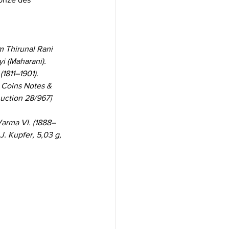
 Thirunal Rani 
i (Maharani). 
1811–1901). 
z Coins Notes & 
uction 28/967]
arma VI. (1888–
. Kupfer, 5,03 g, 