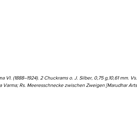
 VI. (1888–1924). 2 Chuckrams o. J. Silber, 0,75 g,10,61 mm. V
arma; Rs. Meeresschnecke zwischen Zweigen [Marudhar Arts, 