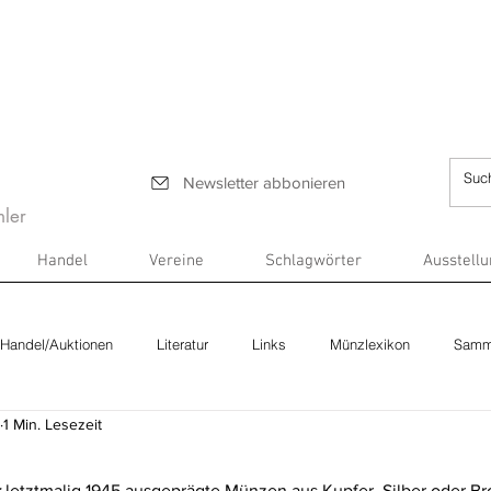
Newsletter abbonieren
ler
Handel
Vereine
Schlagwörter
Ausstell
Handel/Auktionen
Literatur
Links
Münzlexikon
Samm
1 Min. Lesezeit
:
 letztmalig 1945 ausgeprägte Münzen aus Kupfer, Silber oder Br