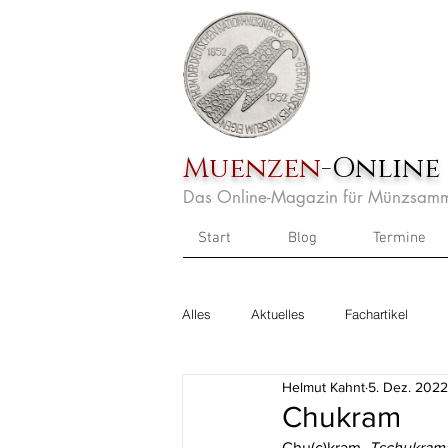
Muenzen
-Online
Das Online-Magazin für Münzsamm
Start
Blog
Termine
Alles
Aktuelles
Fachartikel
Helmut Kahnt
5. Dez. 2022
Chukram
Chu(c)kram, 
Tschukram