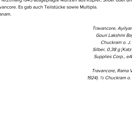
avancore. Es gab auch Teilstücke sowie Multipla.
Fanam.
Travancore, Ayilyam
Gouri Lakshmi Bay
Chuckram o. J. (
Silber, 0,38 g [Kat
Supplies Corp., eA
Travancore, Rama V
1924). ½ Chuckram o. J