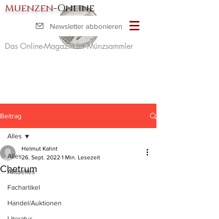
Muenzen
-Online
Newsletter abbonieren
Das Online-Magazin für Münzsammler
Beitrag
Alles
Helmut Kahnt
Alles
26. Sept. 2022
1 Min. Lesezeit
Chetrum
Aktuelles
Fachartikel
Handel/Auktionen
Literatur