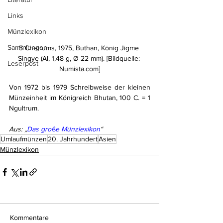
Links
Münzlexikon
Sammlungen
5 Chetrums, 1975, Buthan, König Jigme 
Singye (Al, 1,48 g, Ø 22 mm). [Bildquelle: 
Leserpost
Numista.com]
Von 1972 bis 1979 Schreibweise der kleinen 
Münzeinheit im Königreich Bhutan, 100 C. = 1 
Ngultrum.
Aus: „
Das große Münzlexikon
“
Umlaufmünzen
20. Jahrhundert
Asien
Münzlexikon
Kommentare