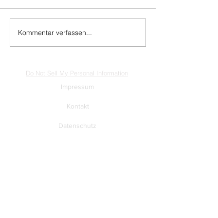
Kommentar verfassen...
Do Not Sell My Personal Information
Impressum
Kontakt
Datenschutz
Newsletter abmelden
www.muenzen-online.com
| Regenstauf
© 2025 Battenberg Bayerland Verlag GmbH