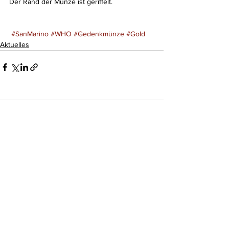
Der Rand der Münze ist geriffelt.
#SanMarino
#WHO
#Gedenkmünze
#Gold
Aktuelles
Kommentare
Kommentar verfassen...
Do Not Sell My Personal Information
Impressum