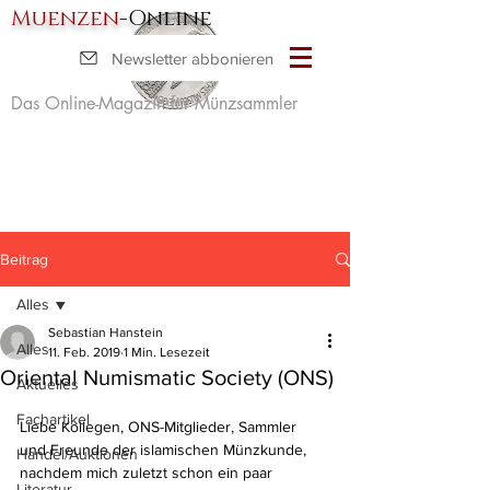
Muenzen
-Online
Newsletter abbonieren
Das Online-Magazin für Münzsammler
Beitrag
Alles
Sebastian Hanstein
Alles
11. Feb. 2019
1 Min. Lesezeit
Oriental Numismatic Society (ONS)
Aktuelles
Fachartikel
Liebe Kollegen, ONS-Mitglieder, Sammler 
und Freunde der islamischen Münzkunde,
Handel/Auktionen
nachdem mich zuletzt schon ein paar 
Literatur