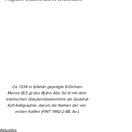
Ca. 1334 in Iṣfahān geprägte 6-Dirham-
Münze (8,5 g) des Ilḫāns Abū Saʿīd mit dem 
islamischen Glaubensbekenntnis als Quadrat-
Kūfī-Kalligraphie, darum die Namen der vier 
ersten Kalifen (FINT 1992-2-88, Av.).
Aktuelles