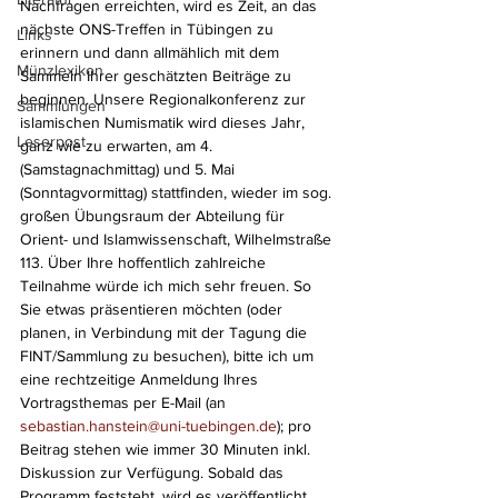
Nachfragen erreichten, wird es Zeit, an das 
nächste ONS-Treffen in Tübingen zu 
Links
erinnern und dann allmählich mit dem 
Münzlexikon
Sammeln Ihrer geschätzten Beiträge zu 
beginnen. Unsere Regionalkonferenz zur 
Sammlungen
islamischen Numismatik wird dieses Jahr, 
Leserpost
ganz wie zu erwarten, am 4. 
(Samstagnachmittag) und 5. Mai 
(Sonntagvormittag) stattfinden, wieder im sog. 
großen Übungsraum der Abteilung für 
Orient- und Islamwissenschaft, Wilhelmstraße 
113. Über Ihre hoffentlich zahlreiche 
Teilnahme würde ich mich sehr freuen. So 
Sie etwas präsentieren möchten (oder 
planen, in Verbindung mit der Tagung die 
FINT/Sammlung zu besuchen), bitte ich um 
eine rechtzeitige Anmeldung Ihres 
Vortragsthemas per E-Mail (an 
sebastian.hanstein@uni-tuebingen.de
); pro 
Beitrag stehen wie immer 30 Minuten inkl. 
Diskussion zur Verfügung. Sobald das 
Programm feststeht, wird es veröffentlicht.