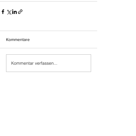
Kommentare
Kommentar verfassen...
Do Not Sell My Personal Information
Impressum
Kontakt
Datenschutz
Newsletter abmelden