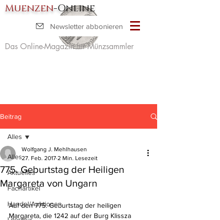
Muenzen
-Online
Newsletter abbonieren
Das Online-Magazin für Münzsammler
Beitrag
Alles
Wolfgang J. Mehlhausen
Alles
27. Feb. 2017
2 Min. Lesezeit
775. Geburtstag der Heiligen
Aktuelles
Margareta von Ungarn
Fachartikel
Handel/Auktionen
Auf den 775. Geburtstag der heiligen 
Margareta, die 1242 auf der Burg Klissza 
Literatur