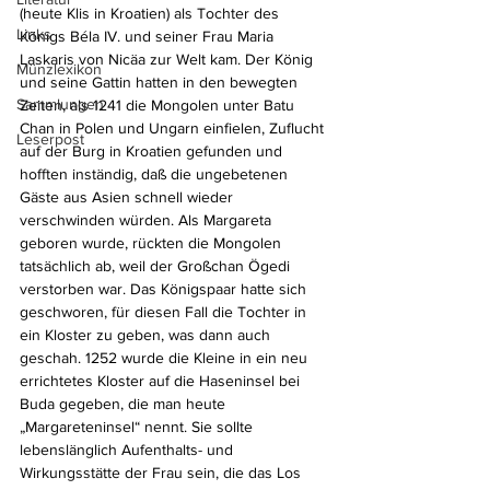
(heute Klis in Kroatien) als Tochter des 
Links
Königs Béla IV. und seiner Frau Maria 
Laskaris von Nicäa zur Welt kam. Der König 
Münzlexikon
und seine Gattin hatten in den bewegten 
Sammlungen
Zeiten, als 1241 die Mongolen unter Batu 
Chan in Polen und Ungarn einfielen, Zuflucht 
Leserpost
auf der Burg in Kroatien gefunden und 
hofften inständig, daß die ungebetenen 
Gäste aus Asien schnell wieder 
verschwinden würden. Als Margareta 
geboren wurde, rückten die Mongolen 
tatsächlich ab, weil der Großchan Ögedi 
verstorben war. Das Königspaar hatte sich 
geschworen, für diesen Fall die Tochter in 
ein Kloster zu geben, was dann auch 
geschah. 1252 wurde die Kleine in ein neu 
errichtetes Kloster auf die Haseninsel bei 
Buda gegeben, die man heute 
„Margareteninsel“ nennt. Sie sollte 
lebenslänglich Aufenthalts- und 
Wirkungsstätte der Frau sein, die das Los 