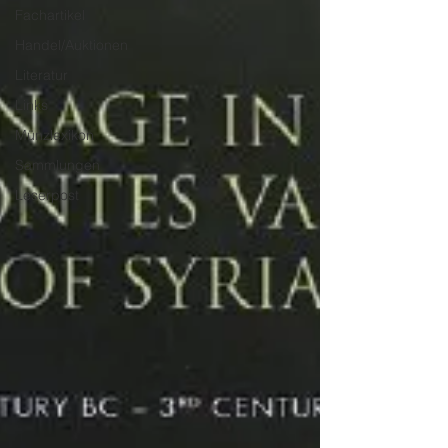
Fachartikel
Handel/Auktionen
Literatur
Links
Münzlexikon
Sammlungen
Leserpost