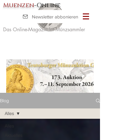
Muenzen
-Online
Newsletter abbonieren
Das Online-Magazin für Münzsammler
Blog
Alles
Alles
Aktuelles