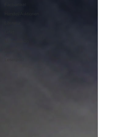
Fachartikel
Handel/Auktionen
Literatur
Links
Münzlexikon
Sammlungen
Leserpost