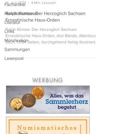
14. Juni 2021
4 Min. Lesezeit
Fachartikel
Handel/Auktionen
Ralph Kirmse: Der Herzoglich Sachsen
Ernestinische Haus-Orden
Literatur
Ralph Kirmse: Der Herzoglich Sachsen
Links
Ernestinische Haus-Orden, drei Bände, Altenburg
Münzlexikon
2021, 1.094 Seiten, durchgehend farbig illustriert,...
Sammlungen
Leserpost
WERBUNG