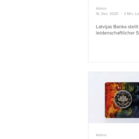
Admin
16. Dez. 2020
3 Min. L
Latvijas Banka stel
leidenschaftlicher 
Admin