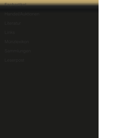
Fachartikel
Handel/Auktionen
Literatur
Links
Münzlexikon
Sammlungen
Leserpost